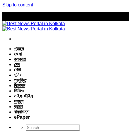
Skip to content
প্রচ্ছদ
জেলা
কলকাতা
দেশ
খেলা
দুনিয়া
প্রযুক্তি
বিনোদন
ভিডিও
লাইফ স্টাইল
স্বাস্থ্য
ভ্রমণ
রান্নাবান্না
ePaper