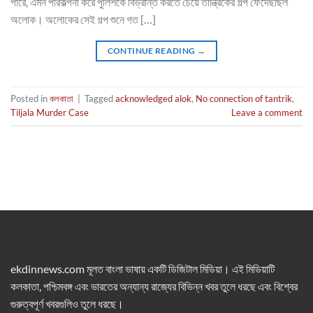
পারে, এমন পরিকল্পনা করে পুলিশকে বিভ্রান্ত করতে চেয়ে তান্ত্রিকের গল্প ফেঁদেছছিল
অলোক। অলোকের সেই গল্প শুনে গত […]
CONTINUE READING
→
Posted in
কলকাতা
|
Tagged
acknowledged alok
,
No connection of tantrik
,
Tiljala Murder Case
Leave a comment
ekdinnews.com মূলত বাংলা ভাষায় একটি ডিজিটাল মিডিয়া। এই মিডিয়াটি
কলকাতা, পশ্চিমবঙ্গ এবং ভারতের অন্যান্য রাজ্যের বিভিন্ন খবর তুলে ধরছে এবং বিশ্বের
গুরুত্বপূর্ণ খবরগুলিও তুলে ধরছে।