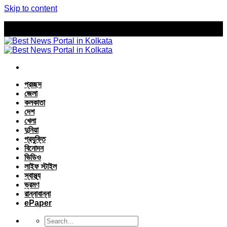
Skip to content
প্রচ্ছদ
জেলা
কলকাতা
দেশ
খেলা
দুনিয়া
প্রযুক্তি
বিনোদন
ভিডিও
লাইফ স্টাইল
স্বাস্থ্য
ভ্রমণ
রান্নাবান্না
ePaper