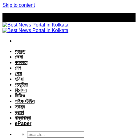
Skip to content
প্রচ্ছদ
জেলা
কলকাতা
দেশ
খেলা
দুনিয়া
প্রযুক্তি
বিনোদন
ভিডিও
লাইফ স্টাইল
স্বাস্থ্য
ভ্রমণ
রান্নাবান্না
ePaper