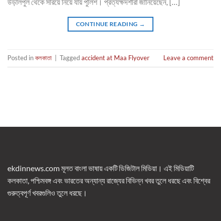
উড়ালপুল থেকে সরিয়ে নিয়ে যায় পুলিশ। প্রত্যক্ষদর্শীরা জানিয়েছেন, […]
CONTINUE READING
→
Posted in
কলকাতা
|
Tagged
accident at Maa Flyover
Leave a comment
ekdinnews.com মূলত বাংলা ভাষায় একটি ডিজিটাল মিডিয়া। এই মিডিয়াটি
কলকাতা, পশ্চিমবঙ্গ এবং ভারতের অন্যান্য রাজ্যের বিভিন্ন খবর তুলে ধরছে এবং বিশ্বের
গুরুত্বপূর্ণ খবরগুলিও তুলে ধরছে।