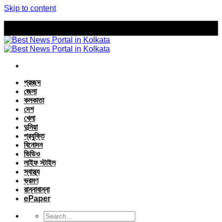
Skip to content
প্রচ্ছদ
জেলা
কলকাতা
দেশ
খেলা
দুনিয়া
প্রযুক্তি
বিনোদন
ভিডিও
লাইফ স্টাইল
স্বাস্থ্য
ভ্রমণ
রান্নাবান্না
ePaper