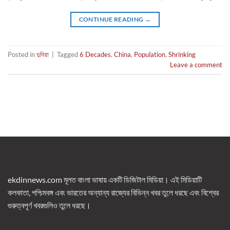
CONTINUE READING
→
Posted in
দুনিয়া
|
Tagged
6 Decades
,
China
,
Population
,
Shrinking
Leave a comment
ekdinnews.com মূলত বাংলা ভাষায় একটি ডিজিটাল মিডিয়া। এই মিডিয়াটি
কলকাতা, পশ্চিমবঙ্গ এবং ভারতের অন্যান্য রাজ্যের বিভিন্ন খবর তুলে ধরছে এবং বিশ্বের
গুরুত্বপূর্ণ খবরগুলিও তুলে ধরছে।