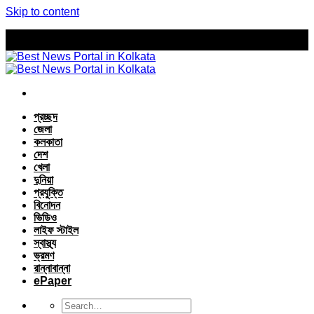
Skip to content
প্রচ্ছদ
জেলা
কলকাতা
দেশ
খেলা
দুনিয়া
প্রযুক্তি
বিনোদন
ভিডিও
লাইফ স্টাইল
স্বাস্থ্য
ভ্রমণ
রান্নাবান্না
ePaper