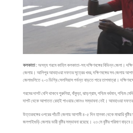
কলকাতা
: অসহ্য গরমে কাহিল কলকাতা-সহ দক্ষিণবঙ্গের বিভিন্ন জেলা। দক্ষিণ
জেলায়। আলিপুর আবহাওয়া দফতর সূত্রের খবর, দক্ষিণবঙ্গের সব জেলায় আপাতত ব
জেলাগুলিতে ২-৩ ডিগ্রি সেলসিয়াস পর্যন্ত বাড়তে পারে তাপমাত্রা। দক্ষিণব
গরমের দাপট বেশি থাকবে পুরুলিয়া, বাঁকুড়া, ঝাড়গ্রাম, পশ্চিম বর্ধমান, পশ্চ
দাপট থেকে আপাতত রেহাই পাওয়ার কোনও সম্ভাবনা নেই। আবহাওয়া দফতর আ
উত্তরবঙ্গের ওপরের পাঁচটি জেলায় আগামী ৪-৫ দিন হালকা থেকে মাঝারি বৃষ্টি
জলপাইগুড়ি জেলায় ভারী বৃষ্টির সম্ভাবনা রয়েছে। ২৩ মে বৃষ্টির পরিমাণ বাড়বে