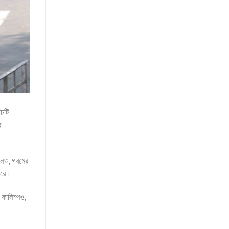
ঁচটি
র
হলেও, গরমের
ারে।
 কালিম্পঙ,