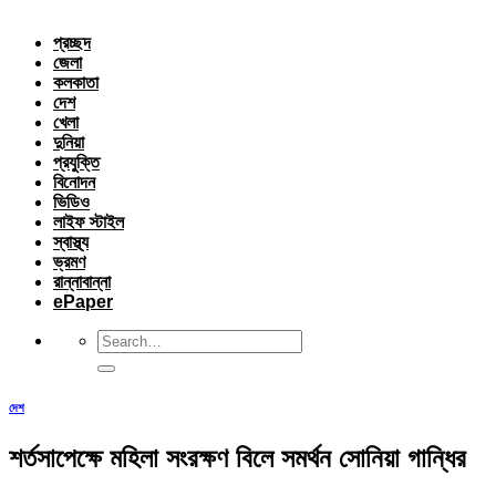
প্রচ্ছদ
জেলা
কলকাতা
দেশ
খেলা
দুনিয়া
প্রযুক্তি
বিনোদন
ভিডিও
লাইফ স্টাইল
স্বাস্থ্য
ভ্রমণ
রান্নাবান্না
ePaper
দেশ
শর্তসাপেক্ষে মহিলা সংরক্ষণ বিলে সমর্থন সোনিয়া গান্ধির