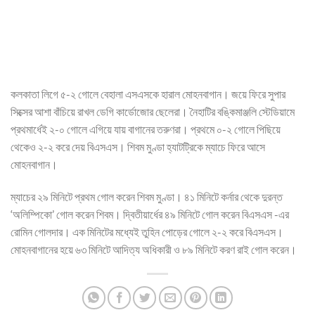
কলকাতা লিগে ৫-২ গোলে বেহালা এসএসকে হারাল মোহনবাগান। জয়ে ফিরে সুপার
সিক্সের আশা বাঁচিয়ে রাখল ডেগি কার্ডোজোর ছেলেরা। নৈহাটির বঙ্কিমাঞ্জলি স্টেডিয়ামে
প্রথমার্ধেই ২-০ গোলে এগিয়ে যায় বাগানের তরুণরা। প্রথমে ০-২ গোলে পিছিয়ে
থেকেও ২-২ করে দেয় বিএসএস। শিবম মুণ্ডা হ্যাটট্রিকে ম্যাচে ফিরে আসে
মোহনবাগান।
ম্যাচের ২৯ মিনিটে প্রথম গোল করেন শিবম মুণ্ডা। ৪১ মিনিটে কর্নার থেকে দুরন্ত
‘অলিম্পিকো’ গোল করেন শিবম। দ্বিতীয়ার্ধের ৪৯ মিনিটে গোল করেন বিএসএস -এর
রোমিন গোলদার। এক মিনিটের মধ্যেই তুহিন পোড়ের গোলে ২-২ করে বিএসএস।
মোহনবাগানের হয়ে ৬৩ মিনিটে আদিত্য অধিকারী ও ৮৯ মিনিটে করণ রাই গোল করেন।