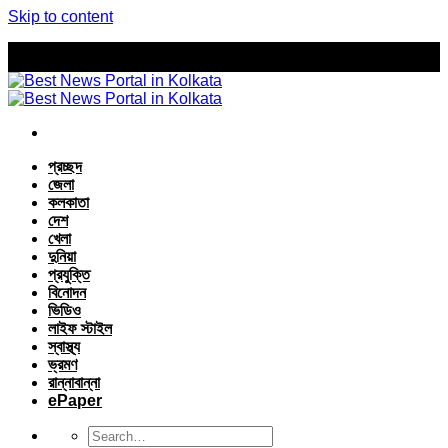
Skip to content
প্রচ্ছদ
জেলা
কলকাতা
দেশ
খেলা
দুনিয়া
প্রযুক্তি
বিনোদন
ভিডিও
লাইফ স্টাইল
স্বাস্থ্য
ভ্রমণ
রান্নাবান্না
ePaper