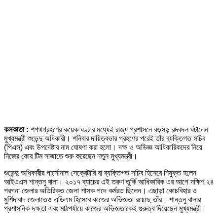
কলকাতা :
শপথগ্রহণের কয়েক ঘণ্টার মধ্যেই রাজ্য প্রশাসনে বড়সড় রদবদল ঘটালেন
মুখ্যমন্ত্রী শুভেন্দু অধিকারী। শনিবার দায়িত্বভার গ্রহণের পরেই তাঁর ব্যক্তিগত সচিব
(পিএস) এবং উপদেষ্টার নাম ঘোষণা করা হলো। দক্ষ ও অভিজ্ঞ আধিকারিকদের নিয়ে
নিজের কোর টিম সাজাতে শুরু করেছেন নতুন মুখ্যমন্ত্রী।
শুভেন্দু অধিকারীর পার্সোনাল সেক্রেটারি বা ব্যক্তিগত সচিব হিসেবে নিযুক্ত হলেন
আইএএস শান্তনু বালা। ২০১৭ ব্যাচের এই তরুণ তুর্কি আধিকারিক এর আগে দক্ষিণ ২৪
পরগনা জেলার অতিরিক্ত জেলা শাসক পদে কর্মরত ছিলেন। এছাড়া কোচবিহার ও
মুর্শিদাবাদ জেলাতেও এডিএম হিসেবে কাজের অভিজ্ঞতা রয়েছে তাঁর। শান্তনু বালার
প্রশাসনিক দক্ষতা এবং মাঠপর্যায়ে কাজের অভিজ্ঞতাকেই গুরুত্ব দিয়েছেন মুখ্যমন্ত্রী।