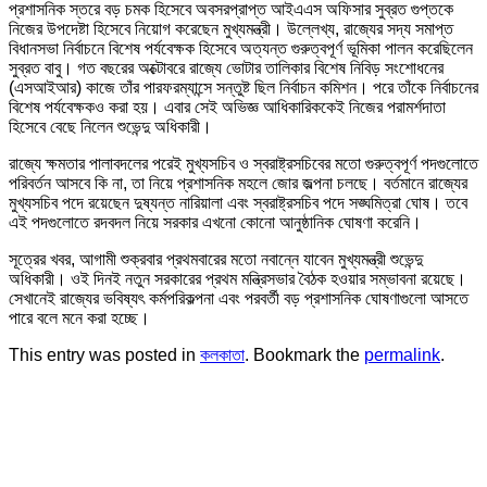
প্রশাসনিক স্তরে বড় চমক হিসেবে অবসরপ্রাপ্ত আইএএস অফিসার সুব্রত গুপ্তকে
নিজের উপদেষ্টা হিসেবে নিয়োগ করেছেন মুখ্যমন্ত্রী। উল্লেখ্য, রাজ্যের সদ্য সমাপ্ত
বিধানসভা নির্বাচনে বিশেষ পর্যবেক্ষক হিসেবে অত্যন্ত গুরুত্বপূর্ণ ভূমিকা পালন করেছিলেন
সুব্রত বাবু। গত বছরের অক্টোবরে রাজ্যে ভোটার তালিকার বিশেষ নিবিড় সংশোধনের
(এসআইআর) কাজে তাঁর পারফরম্যান্সে সন্তুষ্ট ছিল নির্বাচন কমিশন। পরে তাঁকে নির্বাচনের
বিশেষ পর্যবেক্ষকও করা হয়। এবার সেই অভিজ্ঞ আধিকারিককেই নিজের পরামর্শদাতা
হিসেবে বেছে নিলেন শুভেন্দু অধিকারী।
রাজ্যে ক্ষমতার পালাবদলের পরেই মুখ্যসচিব ও স্বরাষ্ট্রসচিবের মতো গুরুত্বপূর্ণ পদগুলোতে
পরিবর্তন আসবে কি না, তা নিয়ে প্রশাসনিক মহলে জোর জল্পনা চলছে। বর্তমানে রাজ্যের
মুখ্যসচিব পদে রয়েছেন দুষ্যন্ত নারিয়ালা এবং স্বরাষ্ট্রসচিব পদে সঙ্ঘমিত্রা ঘোষ। তবে
এই পদগুলোতে রদবদল নিয়ে সরকার এখনো কোনো আনুষ্ঠানিক ঘোষণা করেনি।
সূত্রের খবর, আগামী শুক্রবার প্রথমবারের মতো নবান্নে যাবেন মুখ্যমন্ত্রী শুভেন্দু
অধিকারী। ওই দিনই নতুন সরকারের প্রথম মন্ত্রিসভার বৈঠক হওয়ার সম্ভাবনা রয়েছে।
সেখানেই রাজ্যের ভবিষ্যৎ কর্মপরিকল্পনা এবং পরবর্তী বড় প্রশাসনিক ঘোষণাগুলো আসতে
পারে বলে মনে করা হচ্ছে।
This entry was posted in
কলকাতা
. Bookmark the
permalink
.