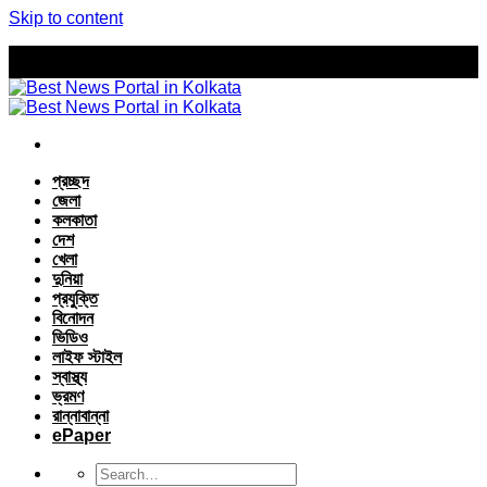
Skip to content
প্রচ্ছদ
জেলা
কলকাতা
দেশ
খেলা
দুনিয়া
প্রযুক্তি
বিনোদন
ভিডিও
লাইফ স্টাইল
স্বাস্থ্য
ভ্রমণ
রান্নাবান্না
ePaper