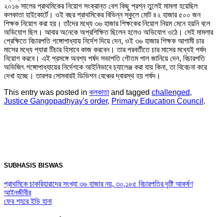
২০১৬ সালের প্রাথমিকের নিয়োগ সংক্রান্ত বেশ কিছু প্রশ্ন তুলেই মামলা হয়েছিল
কলকাতা হাইকোর্টে। ওই বছর প্রাথমিকের বিভিন্ন স্কুলে মোট ৪২ হাজার ৫০০ জন
শিক্ষক নিয়োগ করা হয়। তাঁদের মধ্যে ৩৬ হাজার শিক্ষকের নিয়োগ নিয়ম মেনে হয়নি বলে
অভিযোগ ছিল। আবার অনেকে অপ্রশিক্ষিত ছিলেন হলেও অভিযোগ ওঠে। সেই মামলার
প্রেক্ষিতে বিচারপতি গঙ্গোপাধ্যায় নির্দেশ দিয়ে দেন, ওই ৩৬ হাজার শিক্ষক আগামী চার
মাসের মধ্যে প্যারা টিচার হিসাবে কাজ করবেন। তার পরবর্তীতে চার মাসের মধ্যেই পর্ষদ
নিয়োগ করবে। এই প্রসঙ্গে অবশ্য পর্ষদ সভাপতি গৌতম পাল জানিয়ে দেন, বিচারপতি
অভিজিৎ গঙ্গোপাধ্যায়ের নির্দেশকে আইনিভাবে চ্যালেঞ্জ করা যায় কিনা, তা বিবেচনা করে
দেখা হচ্ছে। তারপর সোমবারই ডিভিশন বেঞ্চের দ্বারস্থ হয় পর্ষদ।
This entry was posted in
কলকাতা
and tagged
challenged
,
Justice Gangopadhyay's order
,
Primary Education Council
.
SUBHASIS BISWAS
প্রাথমিকে চাকরিহারাদের সংখ্যা ৩৬ হাজার নয়, ৩০,১৮৫ বিচারপতির দৃষ্টি আকর্ষণ
আইনজীবীর
ফের শহরে ইডি হানা