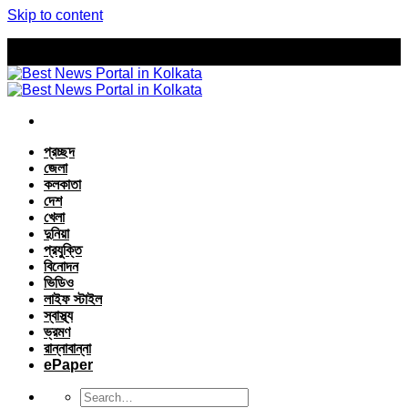
Skip to content
প্রচ্ছদ
জেলা
কলকাতা
দেশ
খেলা
দুনিয়া
প্রযুক্তি
বিনোদন
ভিডিও
লাইফ স্টাইল
স্বাস্থ্য
ভ্রমণ
রান্নাবান্না
ePaper