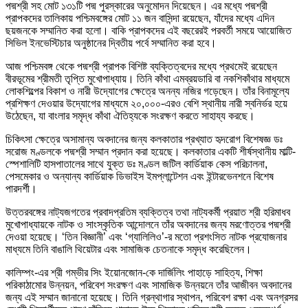
পদ্মশ্রী সহ মোট ১৩১টি পদ্ম পুরস্কারের অনুমোদন দিয়েছেন। এর মধ্যে পদ্মশ্রী
প্রাপকদের তালিকায় পশ্চিমবঙ্গের মোট ১১ জন বাসিন্দা রয়েছেন, যাঁদের মধ্যে এদিন
ছয়জনকে সম্মানিত করা হলো। বাকি প্রাপকদের এই বছরেরই পরবর্তী সময়ে আয়োজিত
সিভিল ইনভেস্টিচার অনুষ্ঠানের দ্বিতীয় পর্বে সম্মানিত করা হবে।
আজ পশ্চিমবঙ্গ থেকে পদ্মশ্রী প্রাপক বিশিষ্ট ব্যক্তিত্বদের মধ্যে প্রথমেই রয়েছেন
বীরভূমের শ্রীমতী তৃপ্তি মুখোপাধ্যায়। তিনি কাঁথা এমব্রয়ডারি বা নকশিকাঁথার মাধ্যমে
লোকশিল্পের বিকাশ ও নারী উদ্যোগের ক্ষেত্রে অনন্য নজির গড়েছেন। তাঁর বিনামূল্যে
প্রশিক্ষণ দেওয়ার উদ্যোগের মাধ্যমে ২০,০০০-এরও বেশি স্থানীয় নারী স্বনির্ভর হয়ে
উঠেছেন, যা বাংলার সমৃদ্ধ কাঁথা ঐতিহ্যকে সংরক্ষণ করতে সাহায্য করছে।
চিকিৎসা ক্ষেত্রে অসামান্য অবদানের জন্য কলকাতার প্রখ্যাত হৃদরোগ বিশেষজ্ঞ ডঃ
সরোজ মণ্ডলকে পদ্মশ্রী সম্মান প্রদান করা হয়েছে। কলকাতার একটি শীর্ষস্থানীয় মাল্টি-
স্পেশালিটি হাসপাতালের সাথে যুক্ত ডঃ মণ্ডল জটিল কার্ডিয়াক কেস পরিচালনা,
পেসমেকার ও অন্যান্য কার্ডিয়াক ডিভাইস ইমপ্লান্টেশন এবং ইন্টারভেনশনে বিশেষ
পারদর্শী।
উত্তরবঙ্গের নাট্যজগতের প্রবাদপ্রতিম ব্যক্তিত্ব তথা নাট্যকর্মী প্রয়াত শ্রী হরিমাধব
মুখোপাধ্যায়কে নাটক ও সাংস্কৃতিক আন্দোলনে তাঁর অবদানের জন্য মরণোত্তর পদ্মশ্রী
দেওয়া হয়েছে। ‘তিন বিজ্ঞানী’ এবং ‘গ্যালিলিও’-র মতো প্রশংসিত নাটক প্রযোজনার
মাধ্যমে তিনি বাঙালি থিয়েটার এবং সামাজিক চেতনাকে সমৃদ্ধ করেছিলেন।
কালিম্পং-এর শ্রী গম্ভীর সিং ইয়োনজোন-কে দার্জিলিং পাহাড়ে সাহিত্য, শিক্ষা
পরিকাঠামোর উন্নয়ন, পরিবেশ সংরক্ষণ এবং সামাজিক উন্নয়নে তাঁর আজীবন অবদানের
জন্য এই সম্মান জানানো হয়েছে। তিনি গ্রন্থাগার স্থাপন, পরিবেশ রক্ষা এবং অনগ্রসর