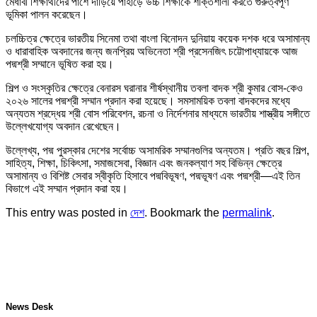
মেধাবী শিক্ষার্থীদের পাশে দাঁড়িয়ে পাহাড়ে উচ্চ শিক্ষাকে শক্তিশালী করতে গুরুত্বপূর্ণ
ভূমিকা পালন করেছেন।
চলচ্চিত্র ক্ষেত্রে ভারতীয় সিনেমা তথা বাংলা বিনোদন দুনিয়ায় কয়েক দশক ধরে অসামান্য
ও ধারাবাহিক অবদানের জন্য জনপ্রিয় অভিনেতা শ্রী প্রসেনজিৎ চট্টোপাধ্যায়কে আজ
পদ্মশ্রী সম্মানে ভূষিত করা হয়।
শিল্প ও সংস্কৃতির ক্ষেত্রে বেনারস ঘরানার শীর্ষস্থানীয় তবলা বাদক শ্রী কুমার বোস-কেও
২০২৬ সালের পদ্মশ্রী সম্মান প্রদান করা হয়েছে। সমসাময়িক তবলা বাদকদের মধ্যে
অন্যতম শ্রদ্ধেয় শ্রী বোস পরিবেশন, রচনা ও নির্দেশনার মাধ্যমে ভারতীয় শাস্ত্রীয় সঙ্গীতে
উল্লেখযোগ্য অবদান রেখেছেন।
উল্লেখ্য, পদ্ম পুরস্কার দেশের সর্বোচ্চ অসামরিক সম্মানগুলির অন্যতম। প্রতি বছর শিল্প,
সাহিত্য, শিক্ষা, চিকিৎসা, সমাজসেবা, বিজ্ঞান এবং জনকল্যাণ সহ বিভিন্ন ক্ষেত্রে
অসামান্য ও বিশিষ্ট সেবার স্বীকৃতি হিসাবে পদ্মবিভূষণ, পদ্মভূষণ এবং পদ্মশ্রী—এই তিন
বিভাগে এই সম্মান প্রদান করা হয়।
This entry was posted in
দেশ
. Bookmark the
permalink
.
News Desk