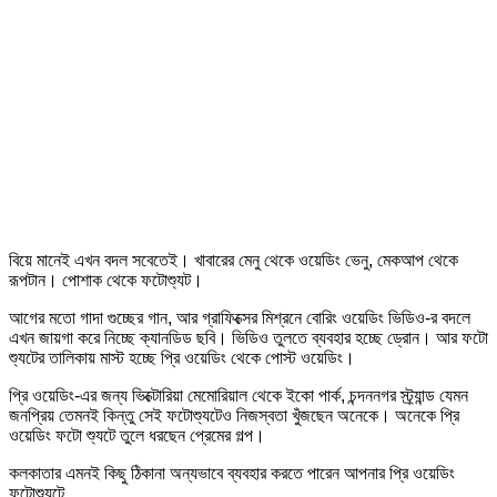
বিয়ে মানেই এখন বদল সবেতেই। খাবারের মেনু থেকে ওয়েডিং ভেনু, মেকআপ থেকে
রূপটান। পোশাক থেকে ফটোশ্যুট।
আগের মতো গাদা গুচ্ছের গান, আর গ্রাফিক্সের মিশ্রনে বোরিং ওয়েডিং ভিডিও-র বদলে
এখন জায়গা করে নিচ্ছে ক্যানডিড ছবি। ভিডিও তুলতে ব্যবহার হচ্ছে ড্রোন। আর ফটো
শ্যুটের তালিকায় মাস্ট হচ্ছে প্রি ওয়েডিং থেকে পোস্ট ওয়েডিং।
প্রি ওয়েডিং-এর জন্য ভিক্টোরিয়া মেমোরিয়াল থেকে ইকো পার্ক, চন্দননগর স্ট্র্যান্ড যেমন
জনপ্রিয় তেমনই কিন্তু সেই ফটোশ্যুটেও নিজস্বতা খুঁজছেন অনেকে। অনেকে প্রি
ওয়েডিং ফটো শ্যুটে তুলে ধরছেন প্রেমের গল্প।
কলকাতার এমনই কিছু ঠিকানা অন্যভাবে ব্যবহার করতে পারেন আপনার প্রি ওয়েডিং
ফটোশ্যুটে