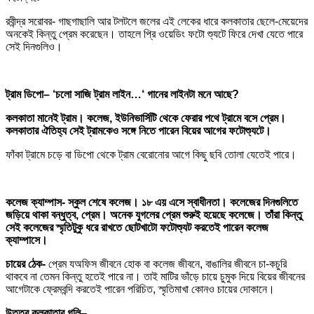
রবীন্দ্র সরোবর- গাছগাছালি আর টলটলে জলের এই লেকের ধারে কলকাতার ছেলে-মেয়েদের
অনকেই কিন্তু প্রেম করেছেন। তাহলে প্রি ওয়েডিং ফটো শ্যুটে ফিরে দেখা যেতে পারে
সেই দিনগুলিও।
ট্রাম ডিপো
–
‘
চলো সাজি ট্রাম লাইন…
‘
গানের লাইনটা মনে আছে
?
কলকাতা মানেই ট্রাম। কলেজ, ইউনিভার্সিটি থেকে ফেরার পথে ট্রামে বসে প্রেম।
কলকাতার ঐতিহ্য সেই ট্রামকেও সঙ্গে নিতে পারেন বিয়ের আগের ফটোশ্যুটে।
ফাঁকা ট্রামে চড়ে বা ডিপো থেকে ট্রাম বেরোনোর আগে কিছু ছবি তোলা যেতেই পারে।
কলেজ ক্যাম্পাস-
স্কুল শেষে কলেজ। ১৮ এয় এসে স্বাধীনতা। কলেজের দিনগুলিতে
জড়িয়ে থাকা বন্ধুত্ব, প্রেম। অনেক যুগলের প্রেম শুরুই হয়েছে কলেজে। তাঁরা কিন্তু
সেই কলেজের স্মৃতিটুকু ধরে রাখতে ছোটখাটো ফটোশ্যুট করতেই পারেন কলেজ
ক্যাম্পাসে।
চায়ের ঠেক-
প্রেম যঅফিস জীবনে হোক বা কলেজ জীবনে, বাঙালির জীবনে চা-কচুরি
থাকবে না তেমন কিন্তু হতেই পারে না। তাই মাটির ভাঁড়ে চায়ে চুমুক দিয়ে বিয়ের জীবনের
আগেটাকে ফ্রেমবন্দি করতেই পারেন পরিচিত, স্মৃতিমাখা কোনও চায়ের দোকানে।
উত্তর কলকাতার গলি
–