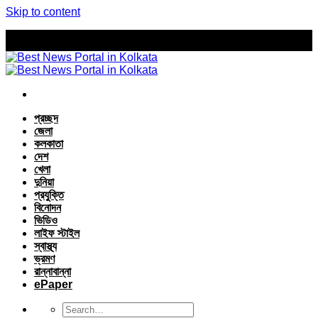
Skip to content
প্রচ্ছদ
জেলা
কলকাতা
দেশ
খেলা
দুনিয়া
প্রযুক্তি
বিনোদন
ভিডিও
লাইফ স্টাইল
স্বাস্থ্য
ভ্রমণ
রান্নাবান্না
ePaper