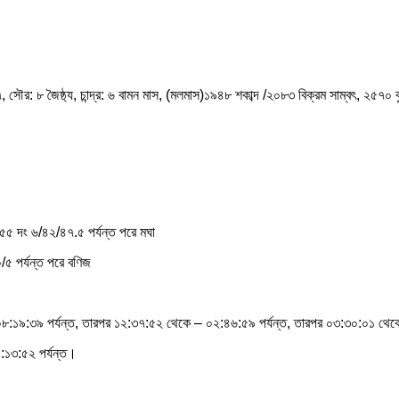
সৌর: ৮ জৈষ্ঠ্য, চান্দ্র: ৬ বামন মাস, (মলমাস)১৯৪৮ শকাব্দ /২০৮৩ বিক্রম সাম্বৎ, ২৫৭০ বুদ
৫৫ দং ৬/৪২/৪৭.৫ পর্যন্ত পরে মঘা
/৫ পর্যন্ত পরে বণিজ
০৮:১৯:৩৯ পর্যন্ত, তারপর ১২:৩৭:৫২ থেকে – ০২:৪৬:৫৯ পর্যন্ত, তারপর ০৩:৩০:০১ থেক
:১৩:৫২ পর্যন্ত।