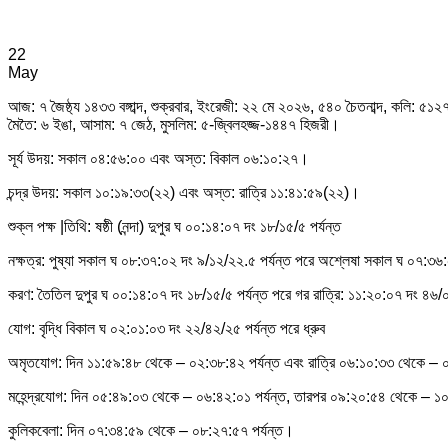
22
May
আজ: ৭ জৈষ্ঠ্য ১৪৩৩ বঙ্গাব্দ, শুক্রবার, ইংরেজী: ২২ মে ২০২৬, ৫৪০ চৈতনাব্দ, কলি: ৫১২৭, 
মৈতৈ: ৬ ইঙা, আসাম: ৭ জেঠ, মুসলিম: ৫-জ্বিলহজ্জ-১৪৪৭ হিজরী।
সূর্য উদয়: সকাল ০৪:৫৬:০০ এবং অস্ত: বিকাল ০৬:১০:২৭।
চন্দ্র উদয়: সকাল ১০:১৯:৩৩(২২) এবং অস্ত: রাত্রি ১১:৪১:৫৯(২২)।
শুক্ল পক্ষ |তিথি: ষষ্ঠী (নন্দা) দুপুর ঘ ০০:১৪:০৭ দং ১৮/১৫/৫ পর্যন্ত
নক্ষত্র: পুষ্যা সকাল ঘ ০৮:৩৭:০২ দং ৯/১২/২২.৫ পর্যন্ত পরে অশ্লেষা সকাল ঘ ০৭:৩৬:
করণ: তৈতিল দুপুর ঘ ০০:১৪:০৭ দং ১৮/১৫/৫ পর্যন্ত পরে গর রাত্রি: ১১:২০:০৭ দং ৪৬/০
যোগ: বৃদ্ধি বিকাল ঘ ০২:০১:০৩ দং ২২/৪২/২৫ পর্যন্ত পরে ধ্রুব
অমৃতযোগ: দিন ১১:৫৯:৪৮ থেকে – ০২:৩৮:৪২ পর্যন্ত এবং রাত্রি ০৬:১০:৩৩ থেকে – 
মহেন্দ্রযোগ: দিন ০৫:৪৯:০৩ থেকে – ০৬:৪২:০১ পর্যন্ত, তারপর ০৯:২০:৫৪ থেকে – ১০
কুলিকবেলা: দিন ০৭:৩৪:৫৯ থেকে – ০৮:২৭:৫৭ পর্যন্ত।