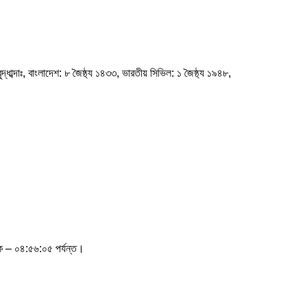
্ধাব্দাঃ, বাংলাদেশ: ৮ জৈষ্ঠ্য ১৪৩৩, ভারতীয় সিভিল: ১ জৈষ্ঠ্য ১৯৪৮,
ে – ০৪:৫৬:০৫ পর্যন্ত।