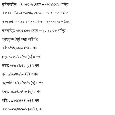
কুলিকরাত্রি: ০৭:৩৬:৩৭ থেকে – ০৮:১৯:৩৯ পর্যন্ত।
বারবেলা: দিন ০৮:১৪:৪২ থেকে – ০৯:৫৪:০১ পর্যন্ত।
কালবেলা: দিন ০৯:৫৪:০১ থেকে – ১১:৩৩:১৯ পর্যন্ত।
কালরাত্রি: ০৮:৫১:৫৬ থেকে – ১০:১২:৩৮ পর্যন্ত।
গ্রহস্ফুট (সূর্য উদয় কালীন):
রবি: ১/৭/২০/২০ (৩) ৪ পদ
চন্দ্র: ৩/২৬/৫৫/১৩ (৯) ৪ পদ
মঙ্গল: ০/৬/২৪/৫০ (১) ২ পদ
বুধ: ১/১৬/৪৯/১০ (৪) ৩ পদ
বৃহস্পতি: ২/২৮/৩১/৩ (৭) ৩ পদ
শুক্র: ২/১০/১৭/২৮ (৬) ২ পদ
শনি: ১১/১৫/১/৭ (২৬) ৪ পদ
রাহু: ১০/১২/৪৩/২১ (২৪) ২ পদ