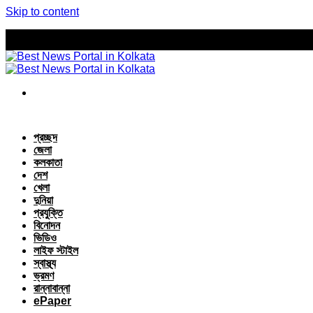
Skip to content
প্রচ্ছদ
জেলা
কলকাতা
দেশ
খেলা
দুনিয়া
প্রযুক্তি
বিনোদন
ভিডিও
লাইফ স্টাইল
স্বাস্থ্য
ভ্রমণ
রান্নাবান্না
ePaper