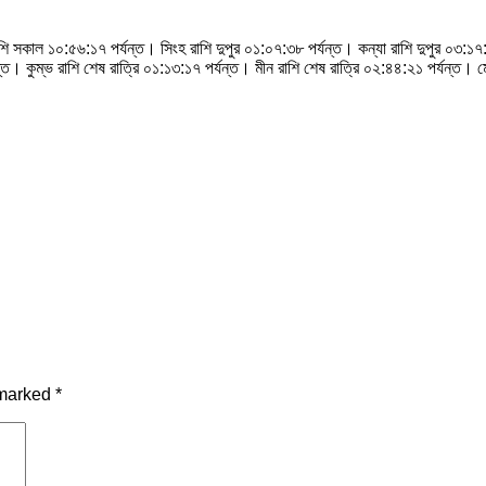
ি সকাল ১০:৫৬:১৭ পর্যন্ত। সিংহ রাশি দুপুর ০১:০৭:৩৮ পর্যন্ত। কন্যা রাশি দুপুর ০৩:১৭:৪
্ত। কুম্ভ রাশি শেষ রাত্রি ০১:১৩:১৭ পর্যন্ত। মীন রাশি শেষ রাত্রি ০২:৪৪:২১ পর্যন্ত। ম
 marked
*