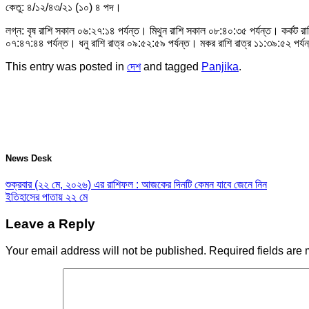
কেতু: ৪/১২/৪৩/২১ (১০) ৪ পদ।
লগ্ন: বৃষ রাশি সকাল ০৬:২৭:১৪ পর্যন্ত। মিথুন রাশি সকাল ০৮:৪০:৩৫ পর্যন্ত। কর্কট রাশ
০৭:৪৭:৪৪ পর্যন্ত। ধনু রাশি রাত্র ০৯:৫২:৫৯ পর্যন্ত। মকর রাশি রাত্র ১১:৩৯:৫২ পর্যন
This entry was posted in
দেশ
and tagged
Panjika
.
News Desk
শুক্রবার (২২ মে, ২০২৬) এর রাশিফল : আজকের দিনটি কেমন যাবে জেনে নিন
ইতিহাসের পাতায় ২২ মে
Leave a Reply
Your email address will not be published.
Required fields are