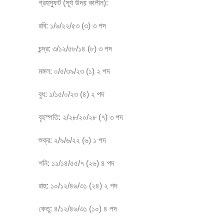
গ্রহস্ফুট (সূর্য উদয় কালীন):
রবি: ১/৬/২২/৫৩ (৩) ৩ পদ
চন্দ্র: ৩/১২/৫৮/১৪ (৮) ৩ পদ
মঙ্গল: ০/৫/৩৯/২৩ (১) ২ পদ
বুধ: ১/১৫/০/২৩ (৪) ২ পদ
বৃহস্পতি: ২/২৮/২০/২৮ (৭) ৩ পদ
শুক্র: ২/৯/৬/২২ (৬) ১ পদ
শনি: ১১/১৪/৫৫/৭ (২৬) ৪ পদ
রাহু: ১০/১২/৪৬/৩১ (২৪) ২ পদ
কেতু: ৪/১২/৪৬/৩১ (১০) ৪ পদ