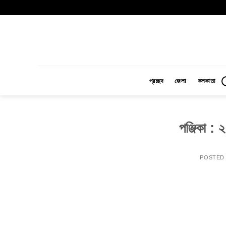
Skip
to
content
প্রচ্ছদ
জেলা
কলকাতা
পঞ্জিকা : 
POSTED