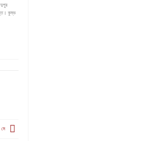
দুপুর
ন্ত। কুম্ভ
১ মে