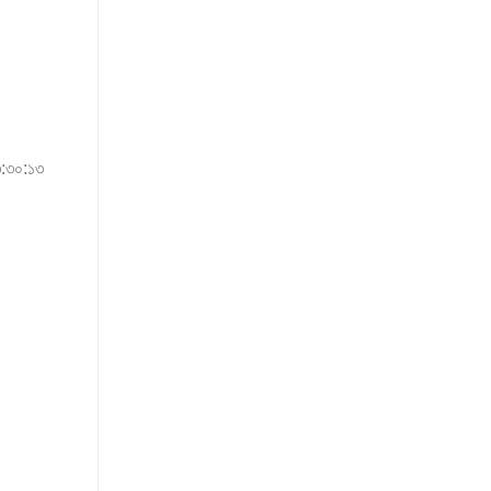
৩:৩০:১৩