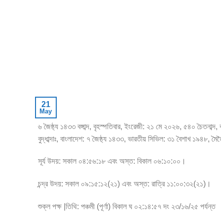
21
May
৬ জৈষ্ঠ্য ১৪৩৩ বঙ্গাব্দ, বৃহস্পতিবার, ইংরেজী: ২১ মে ২০২৬, ৫৪০ চৈতনাব্দ
বুদ্ধাব্দাঃ, বাংলাদেশ: ৭ জৈষ্ঠ্য ১৪৩৩, ভারতীয় সিভিল: ৩১ বৈশাখ ১৯৪৮, 
সূর্য উদয়: সকাল ০৪:৫৬:১৮ এবং অস্ত: বিকাল ০৬:১০:০০।
চন্দ্র উদয়: সকাল ০৯:১৫:১২(২১) এবং অস্ত: রাত্রি ১১:০০:৩২(২১)।
শুক্ল পক্ষ |তিথি: পঞ্চমী (পূর্ণা) বিকাল ঘ ০২:১৪:৫৭ দং ২৩/১৬/২৫ পর্যন্ত