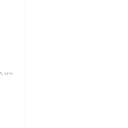
্বৎ, ২৫৭০