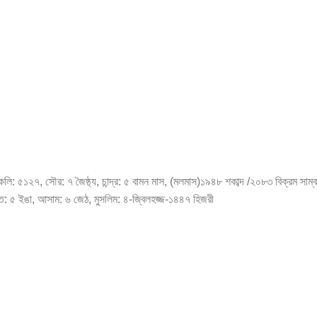
, কলি: ৫১২৭, সৌর: ৭ জৈষ্ঠ্য, চান্দ্র: ৫ বামন মাস, (মলমাস)১৯৪৮ শকাব্দ /২০৮৩ বিক্রম সাম
মৈতৈ: ৫ ইঙা, আসাম: ৬ জেঠ, মুসলিম: ৪-জ্বিলহজ্জ-১৪৪৭ হিজরী