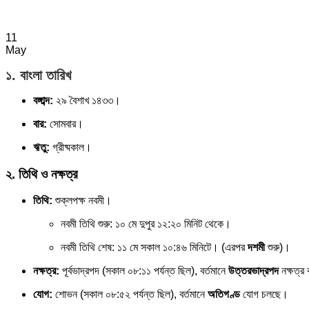
11
May
১. বাংলা তারিখ
বঙ্গাব্দ:
২৯ বৈশাখ ১৪৩৩।
বার:
সোমবার।
ঋতু:
গ্রীষ্মকাল।
২. তিথি ও নক্ষত্র
তিথি:
শুক্লপক্ষ নবমী।
নবমী তিথি শুরু: ১০ মে দুপুর ১২:২০ মিনিট থেকে।
নবমী তিথি শেষ: ১১ মে সকাল ১০:৪৬ মিনিটে। (এরপর
দশমী
শুরু)।
নক্ষত্র:
পূর্বভাদ্রপদ (সকাল ০৮:১১ পর্যন্ত ছিল), বর্তমানে
উত্তরভাদ্রপদ
নক্ষত্র 
যোগ:
শোভন (সকাল ০৮:৫২ পর্যন্ত ছিল), বর্তমানে
অতিগণ্ড
যোগ চলছে।