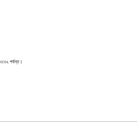
৩:৩২ পর্যন্ত।