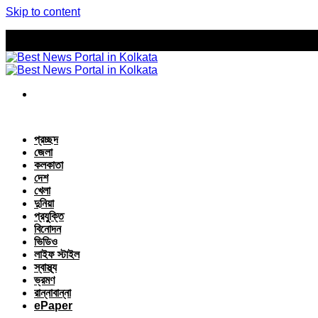
Skip to content
প্রচ্ছদ
জেলা
কলকাতা
দেশ
খেলা
দুনিয়া
প্রযুক্তি
বিনোদন
ভিডিও
লাইফ স্টাইল
স্বাস্থ্য
ভ্রমণ
রান্নাবান্না
ePaper