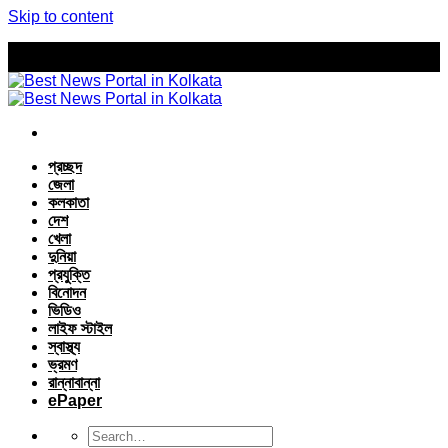
Skip to content
প্রচ্ছদ
জেলা
কলকাতা
দেশ
খেলা
দুনিয়া
প্রযুক্তি
বিনোদন
ভিডিও
লাইফ স্টাইল
স্বাস্থ্য
ভ্রমণ
রান্নাবান্না
ePaper