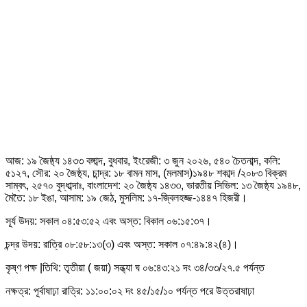
আজ: ১৯ জৈষ্ঠ্য ১৪৩৩ বঙ্গাব্দ, বুধবার, ইংরেজী: ৩ জুন ২০২৬, ৫৪০ চৈতনাব্দ, কলি:
৫১২৭, সৌর: ২০ জৈষ্ঠ্য, চান্দ্র: ১৮ বামন মাস, (মলমাস)১৯৪৮ শকাব্দ /২০৮৩ বিক্রম
সাম্বৎ, ২৫৭০ বুদ্ধাব্দাঃ, বাংলাদেশ: ২০ জৈষ্ঠ্য ১৪৩৩, ভারতীয় সিভিল: ১৩ জৈষ্ঠ্য ১৯৪৮,
মৈতৈ: ১৮ ইঙা, আসাম: ১৯ জেঠ, মুসলিম: ১৭-জ্বিলহজ্জ-১৪৪৭ হিজরী।
সূর্য উদয়: সকাল ০৪:৫৩:৫২ এবং অস্ত: বিকাল ০৬:১৫:৩৭।
চন্দ্র উদয়: রাত্রি ০৮:৫৮:১৩(৩) এবং অস্ত: সকাল ০৭:৪৯:৪২(৪)।
কৃষ্ণ পক্ষ |তিথি: তৃতীয়া ( জয়া) সন্ধ্যা ঘ ০৬:৪৩:২১ দং ৩৪/৩৩/২৭.৫ পর্যন্ত
নক্ষত্র: পূর্বাষাঢ়া রাত্রি: ১১:০০:০২ দং ৪৫/১৫/১০ পর্যন্ত পরে উত্তরাষাঢ়া