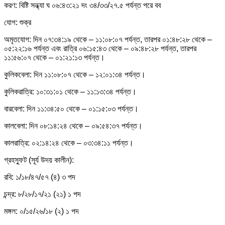
করণ: বিষ্টি সন্ধ্যা ঘ ০৬:৪৩:২১ দং ৩৪/৩৩/২৭.৫ পর্যন্ত পরে বব
যোগ: শুক্র
অমৃতযোগ: দিন ০৭:৩৪:১৯ থেকে – ১১:০৮:০৭ পর্যন্ত, তারপর ০১:৪৮:২৮ থেকে –
০৫:২২:১৬ পর্যন্ত এবং রাত্রি ০৬:১৫:৪৩ থেকে – ০৯:৪৮:২৮ পর্যন্ত, তারপর
১১:৫৬:০৭ থেকে – ০১:২১:১৩ পর্যন্ত।
কুলিকবেলা: দিন ১১:০৮:০৭ থেকে – ১২:০১:৩৪ পর্যন্ত।
কুলিকরাত্রি: ১০:৩১:০১ থেকে – ১১:১৩:৩৪ পর্যন্ত।
বারবেলা: দিন ১১:৩৪:৫০ থেকে – ০১:১৫:০৩ পর্যন্ত।
কালবেলা: দিন ০৮:১৪:২৪ থেকে – ০৯:৫৪:৩৭ পর্যন্ত।
কালরাত্রি: ০২:১৪:২৪ থেকে – ০৩:৩৪:১১ পর্যন্ত।
গ্রহস্ফুট (সূর্য উদয় কালীন):
রবি: ১/১৮/৪৭/৫৭ (৪) ৩ পদ
চন্দ্র: ৮/২৮/১৭/২১ (২১) ১ পদ
মঙ্গল: ০/১৫/২৬/১৮ (২) ১ পদ