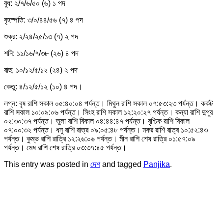
বুধ: ২/৭/৬/৫০ (৬) ১ পদ
বৃহস্পতি: ৩/০/৪৪/৫৬ (৭) ৪ পদ
শুক্র: ২/২৪/২৫/১৩ (৭) ২ পদ
শনি: ১১/১৬/৭/৩৮ (২৬) ৪ পদ
রাহু: ১০/১২/৫/১২ (২৪) ২ পদ
কেতু: ৪/১২/৫/১২ (১০) ৪ পদ।
লগ্ন: বৃষ রাশি সকাল ০৫:৪০:০৪ পর্যন্ত। মিথুন রাশি সকাল ০৭:৫৩:২৩ পর্যন্ত। কর্কট
রাশি সকাল ১০:০৯:০৬ পর্যন্ত। সিংহ রাশি সকাল ১২:২০:২৭ পর্যন্ত। কন্যা রাশি দুপুর
০২:৩০:৩৭ পর্যন্ত। তুলা রাশি বিকাল ০৪:৪৪:৪৭ পর্যন্ত। বৃশ্চিক রাশি বিকাল
০৭:০০:৩২ পর্যন্ত। ধনু রাশি রাত্র ০৯:০৫:৪৮ পর্যন্ত। মকর রাশি রাত্র ১০:৫২:৪৩
পর্যন্ত। কুম্ভ রাশি রাত্রি ১২:২৬:০৬ পর্যন্ত। মীন রাশি শেষ রাত্রি ০১:৫৭:০৯
পর্যন্ত। মেষ রাশি শেষ রাত্রি ০৩:৩৭:৪৫ পর্যন্ত।
This entry was posted in
দেশ
and tagged
Panjika
.