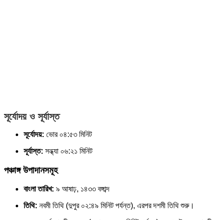
সূর্যোদয় ও সূর্যাস্ত
সূর্যোদয়:
ভোর ০৪:৫৩ মিনিট
সূর্যাস্ত:
সন্ধ্যা ০৬:২১ মিনিট
পঞ্চাঙ্গ উপাদানসমূহ
বাংলা তারিখ:
৯ আষাঢ়, ১৪৩৩ বঙ্গাব্দ
তিথি:
নবমী তিথি (দুপুর ০২:৪৯ মিনিট পর্যন্ত), এরপর দশমী তিথি শুরু।