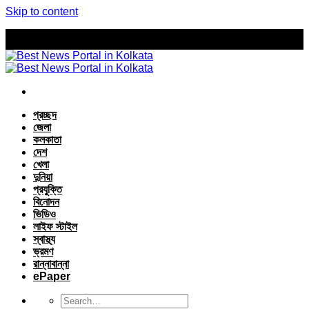
Skip to content
প্রচ্ছদ
জেলা
কলকাতা
দেশ
খেলা
দুনিয়া
প্রযুক্তি
বিনোদন
ভিডিও
লাইফ স্টাইল
স্বাস্থ্য
ভ্রমণ
রান্নাবান্না
ePaper