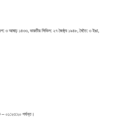
 লাদেশ: ৩ আষাঢ় ১৪৩৩, ভারতীয় সিভিল: ২৭ জৈষ্ঠ্য ১৯৪৮, মৈতৈ: ৩ ইঙা,
ে – ০১:২৩:২০ পর্যন্ত।