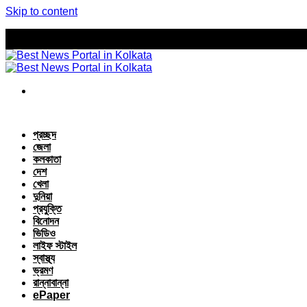
Skip to content
প্রচ্ছদ
জেলা
কলকাতা
দেশ
খেলা
দুনিয়া
প্রযুক্তি
বিনোদন
ভিডিও
লাইফ স্টাইল
স্বাস্থ্য
ভ্রমণ
রান্নাবান্না
ePaper