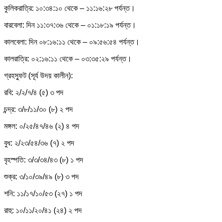
কুলিকরাত্রি: ১০:৩৪:১০ থেকে – ১১:১৬:২৮ পর্যন্ত।
বারবেলা: দিন ১১:৩৭:৩৬ থেকে – ০১:১৮:১৯ পর্যন্ত।
কালবেলা: দিন ০৮:১৬:১১ থেকে – ০৯:৫৬:৫৪ পর্যন্ত।
কালরাত্রি: ০২:১৬:১১ থেকে – ০৩:৩৫:২৯ পর্যন্ত।
গ্রহস্ফুট (সূর্য উদয় কালীন):
রবি: ২/২/৭/৪ (৫) ৩ পদ
চন্দ্র: ৩/৮/১১/৩০ (৮) ২ পদ
মঙ্গল: ০/২৫/৪৭/৪৬ (২) ৪ পদ
বুধ: ২/২৩/৫৪/৩৬ (৭) ২ পদ
বৃহস্পতি: ৩/৩/৩৪/৪৩ (৮) ১ পদ
শুক্র: ৩/১০/৩৯/৪৯ (৮) ৩ পদ
শনি: ১১/১৭/১০/৫৩ (২৭) ১ পদ
রাহু: ১০/১১/২০/৪১ (২৪) ২ পদ