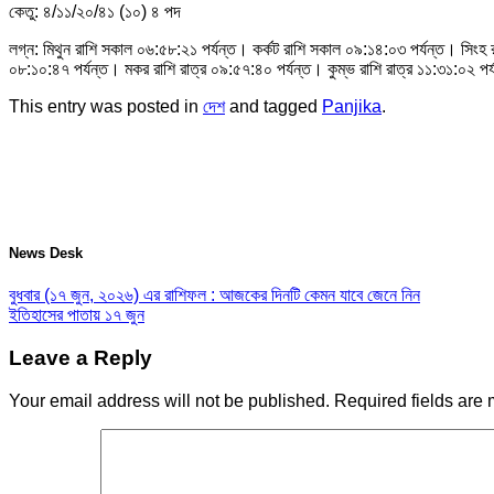
কেতু: ৪/১১/২০/৪১ (১০) ৪ পদ
লগ্ন: মিথুন রাশি সকাল ০৬:৫৮:২১ পর্যন্ত। কর্কট রাশি সকাল ০৯:১৪:০৩ পর্যন্ত। সিংহ রাশ
০৮:১০:৪৭ পর্যন্ত। মকর রাশি রাত্র ০৯:৫৭:৪০ পর্যন্ত। কুম্ভ রাশি রাত্র ১১:৩১:০২ পর্
This entry was posted in
দেশ
and tagged
Panjika
.
News Desk
বুধবার (১৭ জুন, ২০২৬) এর রাশিফল : আজকের দিনটি কেমন যাবে জেনে নিন
ইতিহাসের পাতায় ১৭ জুন
Leave a Reply
Your email address will not be published.
Required fields are