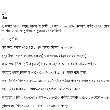
17
Jun
২ আষাঢ় ১৪৩৩ বঙ্গাব্দ, বুধবার, ইংরেজী: ১৭ জুন ২০২৬, ৫৪০ চৈতনাব্দ, কলি: ৫১২৭, সৌর: 
আসাম: ২ আহার, মুসলিম: ১-মুহররম-১৪৪৮ হিজরী
রম্ভা তৃতীয়া!
সূর্য উদয়: সকাল ০৪:৫৪:৪১ এবং অস্ত: বিকাল ০৬:২০:২০।
চন্দ্র উদয়: সকাল ০৬:৫৫:২৬(১৭) এবং অস্ত: রাত্রি ০৮:৫০:৪৬(১৭)।
শুক্ল পক্ষ |তিথি: তৃতীয়া ( জয়া) সকাল ঘ ০২:০৫:৩৮ দং ৫২/৫৬/৪২.৫ পর্যন্ত
নক্ষত্র: পুনর্বসু বিকাল ঘ ০৬:০০:০০ দং ৩২/৪৩/২.৫ পর্যন্ত পরে পুষ্যা
করণ: তৈতিল বিকাল ঘ ০৩:১২:৩৫ দং ২৫/৪৪/৩০ পর্যন্ত পরে গর সকাল ঘ ০২:০৫:৩৮ দং 
যোগ: ধ্রুব সকাল ঘ ০১:৪৪:২৩ দং ৫২/৩/৩৫ পর্যন্ত পরে ব্যাঘাত
অমৃতযোগ: দিন ০৭:৩৫:৫৪ থেকে – ১১:১০:৪৫ পর্যন্ত, তারপর ০১:৫১:৫৩ থেকে – ০৫:২৬
কুলিকবেলা: দিন ১১:১০:৪৫ থেকে – ১২:০৪:২৮ পর্যন্ত।