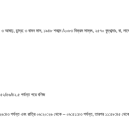
৩ আষাঢ়, চান্দ্র: ৩ বামন মাস, ১৯৪৮ শকাব্দ /২০৮৩ বিক্রম সাম্বৎ, ২৫৭০ বুদ্ধাব্দাঃ, বা,
৫২/৫৬/৪২.৫ পর্যন্ত পরে বণিজ
:৪৩ পর্যন্ত এবং রাত্রি ০৬:২০:২৬ থেকে – ০৯:৫১:৫৩ পর্যন্ত, তারপর ১১:৫৮:৪৫ থেক