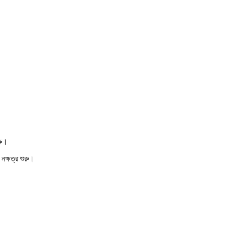
রু।
নক্ষত্র শুরু।