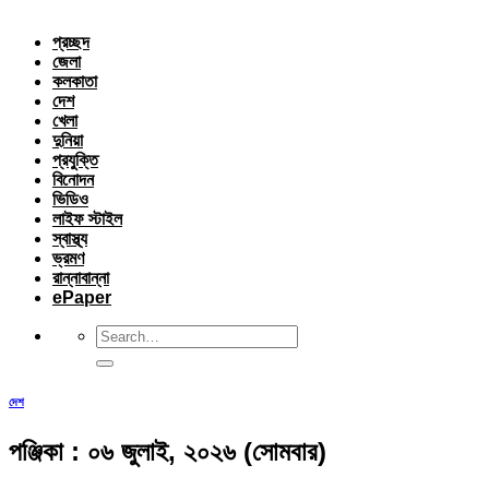
প্রচ্ছদ
জেলা
কলকাতা
দেশ
খেলা
দুনিয়া
প্রযুক্তি
বিনোদন
ভিডিও
লাইফ স্টাইল
স্বাস্থ্য
ভ্রমণ
রান্নাবান্না
ePaper
দেশ
পঞ্জিকা : ০৬ জুলাই, ২০২৬ (সোমবার)