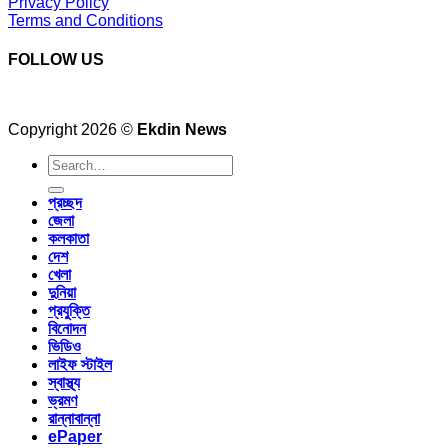
Privacy Policy
Terms and Conditions
FOLLOW US
Copyright 2026 ©
Ekdin News
প্রচ্ছদ
জেলা
কলকাতা
দেশ
খেলা
দুনিয়া
প্রযুক্তি
বিনোদন
ভিডিও
লাইফ স্টাইল
স্বাস্থ্য
ভ্রমণ
রান্নাবান্না
ePaper