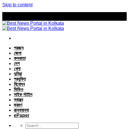
Skip to content
প্রচ্ছদ
জেলা
কলকাতা
দেশ
খেলা
দুনিয়া
প্রযুক্তি
বিনোদন
ভিডিও
লাইফ স্টাইল
স্বাস্থ্য
ভ্রমণ
রান্নাবান্না
ePaper