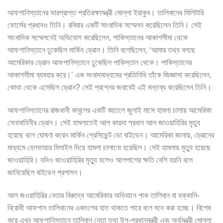
আফগানিস্তানের ভারপ্রাপ্ত প্রতিরক্ষামন্ত্রী মোল্লা ইয়াকুব। তালিবানের মিলিটারি
ফোর্সের প্রধানও তিনি। রবিবার একটি সাংবাদিক সম্মেলন করেছিলেন তিনি। সেই
সাংবাদিক সম্মেলনেই অভিযোগ করেছিলেন, পাকিস্তানের আকাশসীমা থেকে
আফগানিস্তানে ঢুকেছিল মার্কিন ড্রোন। তিনি বলেছিলেন, ‘আমার তথ্য বলছে
আমেরিকার ড্রোন আফগানিস্তানে ঢুকেছিল পাকিস্তান থেকে। পাকিস্তানের
আকাশসীমা ব্যবহার করে।’ এক সংবাদমাধ্যমের প্রতিনিধি তাঁকে জিজ্ঞাসা করেছিলেন,
কোথা থেকে এসেছিল ড্রোন? সেই প্রশ্নের জবাবেই এই মন্তব্য করেছিলেন তিনি।
আফগানিস্তানের রাজধানী কাবুলের একটি বহুতলে জুলাই মাসে হামলা চালায় আমেরিকা
সেনাবাহিনীর ড্রোন। সেই হামলাতেই আল কায়দা প্রধান আল জাওয়াহিরির মৃত্যু
হয়েছে বলে ঘোষণা করেন মার্কিন প্রেসিডেন্ট ডো বাইডেন। আমেরিকা জানায়, ড্রোনের
মাধ্যমে হেলফায়ার মিসাইল দিয়ে হামলা চালানো হয়েছিল। সেই হামলায় মৃত্যু হয়েছে
জাওয়াহিরি। যদিও জাওয়াহিরির মৃত্যু হলেও আশপাশের ক্ষতি বেশি হয়নি বলে
জানিয়েছিল বাইডেন প্রশাসন।
আল জওয়াহিরির নেতার বিরুদ্ধে আমেরিকার অভিযানে পাক তালিবান বা হক্কানি-
বিরোধী আফগান তালিবানের একাংশের হাত থাকতে পারে বলে মনে করা হচ্ছে। বিশেষ
করে এখন আফগানিস্তানে তালিবান নেতা তথা উপ-প্রধানমন্ত্রী এবং অর্থমন্ত্রী মোল্লা