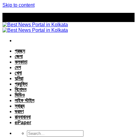
Skip to content
প্রচ্ছদ
জেলা
কলকাতা
দেশ
খেলা
দুনিয়া
প্রযুক্তি
বিনোদন
ভিডিও
লাইফ স্টাইল
স্বাস্থ্য
ভ্রমণ
রান্নাবান্না
ePaper