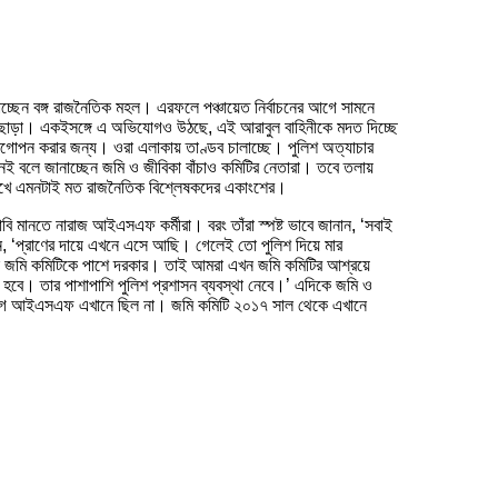
ছেন বঙ্গ রাজনৈতিক মহল। এরফলে পঞ্চায়েত নির্বাচনের আগে সামনে
়ি ছাড়া। একইসঙ্গে এ অভিযোগও উঠছে, এই আরাবুল বাহিনীকে মদত দিচ্ছে
মগোপন করার জন্য। ওরা এলাকায় তাণ্ডব চালাচ্ছে। পুলিশ অত্যাচার
 বলে জানাচ্ছেন জমি ও জীবিকা বাঁচাও কমিটির নেতারা। তবে তলায়
 দেখে এমনটাই মত রাজনৈতিক বিশ্লেষকদের একাংশের।
বি মানতে নারাজ আইএসএফ কর্মীরা। বরং তাঁরা স্পষ্ট ভাবে জানান, ‘সবাই
, ‘প্রাণের দায়ে এখনে এসে আছি। গেলেই তো পুলিশ দিয়ে মার
েলে জমি কমিটিকে পাশে দরকার। তাই আমরা এখন জমি কমিটির আশ্রয়ে
 হবে। তার পাশাপাশি পুলিশ প্রশাসন ব্যবস্থা নেবে।’ এদিকে জমি ও
্ছে। আগে আইএসএফ এখানে ছিল না। জমি কমিটি ২০১৭ সাল থেকে এখানে