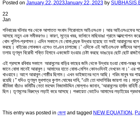
Posted on
January 22, 2023
January 22, 2023
by
SUBHASIS 
22
Jan
শনিবারের ঘটনার পর থেকে আপাতত সংবাদ শিরোনামে আইএসএফ। আর আইএসএফের সঙ্গে জমি 
আসছে নতুন এক সমীকরণও। কারণ, সূত্রে খবর, বর্তমানে মাছিভাঙা গ্রামে আত্মগোপন করে
খোদ পুলিশ-প্রশাসন। এদিন সকালে যে বোমা-বন্দুক উদ্ধার হয়েছে তা সবই আরাবুলের বল
করছে। বাইরের লোকজন এসেও তাণ্ডব চালাচ্ছে।’ এদিকে এই আইএসএফ কর্মীদের আশ্রয় দি
তলায় তৃণমূল বিরোধী শক্তি হিসাবে একজোট হওয়ার চেষ্টা করছে ভাঙড়ের ছোট ছোট রাজ
এই প্রসঙ্গে রবিবার সকালে আরাবুলের বাড়ির কাছের জমি থেকে উদ্ধার হওয়া বোমা-অস্ত্র
জানে বোমা মানেই আরাবুল। আমাদের হাতে বোমা-মেশিন কোনওদিনই দেখবেন না।’ এর পাশা
খাওয়াবে। আগে আরাবুল গোষ্ঠীর ছিলাম। এখন ভাইজানের দলে আছি। গরিব মানুষ ঘর পায় 
রয়েছি।” যদিও তৃণমূল মুখপাত্র কুণাল ঘোষের দাবি, “এটা তো দাদাগিরির জায়গা নয়। মান
জীবিকা বাঁচাও কমিটির নেতা মহম্মদ নিজামউদ্দিন মোল্লাও জানান, ‘আরাবুলের হার্মাদ 
ছিল। তৃণমূলের বিরুদ্ধে লড়াই করে আসছে। পঞ্চায়েত ভোটেও আমাদের লড়াইয়ের প্রভাব
This entry was posted in
জেলা
and tagged
NEW EQUATION
,
Pa