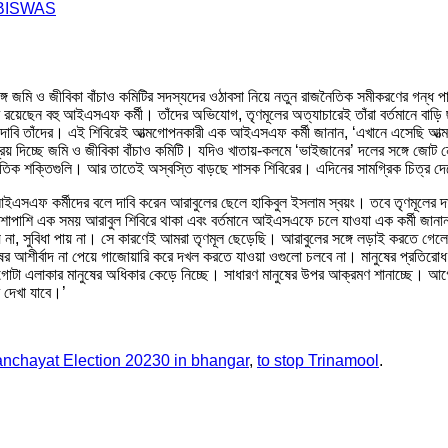
BISWAS
ও জীবিকা বাঁচাও কমিটির সদস্যদের ওঠাবসা নিয়ে নতুন রাজনৈতিক সমীকরণের গন্ধ পাচ্
 রয়েছেন বহু আইএসএফ কর্মী। তাঁদের অভিযোগ, তৃণমূলের অত্যাচারেই তাঁরা বর্তমানে বাড
ে দাবি তাঁদের। এই শিবিরেই আত্মগোপনকারী এক আইএসএফ কর্মী জানান, ‘এখানে এসেছি আত্
চ্ছে জমি ও জীবিকা বাঁচাও কমিটি। যদিও খাতায়-কলমে ‘ভাইজানের’ দলের সঙ্গে জোট নেই
নৈতিক শক্তিগুলি। আর তাতেই অস্বস্তি বাড়ছে শাসক শিবিরের। এদিনের সামগ্রিক চিত্র
 আইএসএফ কর্মীদের বলে দাবি করেন আরাবুলের ছেলে হাকিবুল ইসলাম স্বয়ং। তবে তৃণমূলের দা
পাশি এক সময় আরাবুল শিবিরে থাকা এবং বর্তমানে আইএসএফে চলে যাওযা এক কর্মী জানান
না, সুবিধা পায় না। সে কারণেই আমরা তৃণমূল ছেড়েছি। আরাবুলের সঙ্গে লড়াই করতে গ
ুষের আশীর্বাদ না পেয়ে গাজোয়ারি করে দখল করতে যাওয়া ওগুলো চলবে না। মানুষের প্রতিরোধ
বাহিনী গোটা এলাকার মানুষের অধিকার কেড়ে নিচ্ছে। সাধারণ মানুষের উপর আক্রমণ শানাচ
 দেখা যাবে।’
nchayat Election 20230 in bhangar
,
to stop Trinamool
.