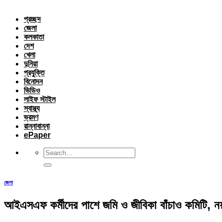
প্রচ্ছদ
জেলা
কলকাতা
দেশ
খেলা
দুনিয়া
প্রযুক্তি
বিনোদন
ভিডিও
লাইফ স্টাইল
স্বাস্থ্য
ভ্রমণ
রান্নাবান্না
ePaper
জেলা
আইএসএফ কর্মীদের পাশে জমি ও জীবিকা বাঁচাও কমিটি, নয়া