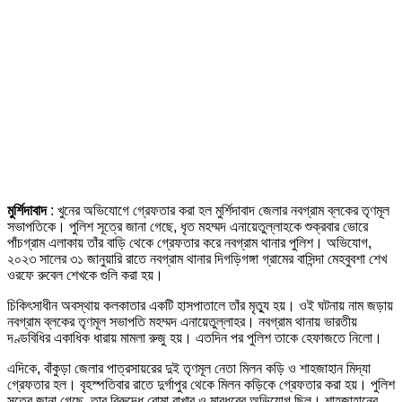
মুর্শিদাবাদ
: খুনের অভিযোগে গ্রেফতার করা হল মুর্শিদাবাদ জেলার নবগ্রাম ব্লকের তৃণমূল
সভাপতিকে। পুলিশ সূত্রে জানা গেছে, ধৃত মহম্মদ এনায়েতুল্লাহকে শুক্রবার ভোরে
পাঁচগ্রাম এলাকায় তাঁর বাড়ি থেকে গ্রেফতার করে নবগ্রাম থানার পুলিশ। অভিযোগ,
২০২৩ সালের ৩১ জানুয়ারি রাতে নবগ্রাম থানার দিগড়িগঙ্গা গ্রামের বাসিন্দা মেহবুবশা শেখ
ওরফে রুবেল শেখকে গুলি করা হয়।
চিকিৎসাধীন অবস্থায় কলকাতার একটি হাসপাতালে তাঁর মৃত্যু হয়। ওই ঘটনায় নাম জড়ায়
নবগ্রাম ব্লকের তৃণমূল সভাপতি মহম্মদ এনায়েতুল্লাহর। নবগ্রাম থানায় ভারতীয়
দণ্ডবিধির একাধিক ধারায় মামলা রুজু হয়। এতদিন পর পুলিশ তাকে হেফাজতে নিলো।
এদিকে, বাঁকুড়া জেলার পাত্রসায়রের দুই তৃণমূল নেতা মিলন কড়ি ও শাহজাহান মিদ্যা
গ্রেফতার হল। বৃহস্পতিবার রাতে দুর্গাপুর থেকে মিলন কড়িকে গ্রেফতার করা হয়। পুলিশ
সূত্রে জানা গেছে, তার বিরুদ্ধে বোমা রাখার ও মারধরের অভিযোগ ছিল। শাহজাহানের