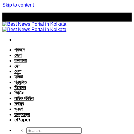
Skip to content
প্রচ্ছদ
জেলা
কলকাতা
দেশ
খেলা
দুনিয়া
প্রযুক্তি
বিনোদন
ভিডিও
লাইফ স্টাইল
স্বাস্থ্য
ভ্রমণ
রান্নাবান্না
ePaper