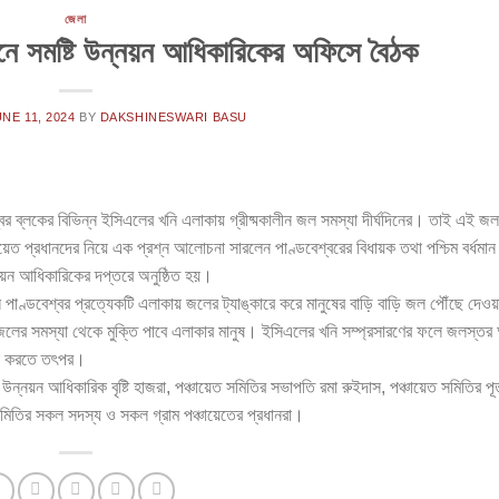
জেলা
নে সমষ্টি উন্নয়ন আধিকারিকের অফিসে বৈঠক
NE 11, 2024
BY
DAKSHINESWARI BASU
েশ্বর ব্লকের বিভিন্ন ইসিএলের খনি এলাকায় গ্রীষ্মকালীন জল সমস্যা দীর্ঘদিনের। তাই এই জল
েত প্রধানদের নিয়ে এক প্রশ্ন আলোচনা সারলেন পাণ্ডবেশ্বরের বিধায়ক তথা পশ্চিম বর্ধমান
্নয়ন আধিকারিকের দপ্তরে অনুষ্ঠিত হয়।
ালে পাণ্ডবেশ্বর প্রত্যেকটি এলাকায় জলের ট্যাঙ্কারে করে মানুষের বাড়ি বাড়ি জল পৌঁছে দেও
বং জলের সমস্যা থেকে মুক্তি পাবে এলাকার মানুষ। ইসিএলের খনি সম্প্রসারণের ফলে জলস্ত
িলা করতে তৎপর।
য়ন আধিকারিক বৃষ্টি হাজরা, পঞ্চায়েত সমিতির সভাপতি রমা রুইদাস, পঞ্চায়েত সমিতির পূর্ত ক
 সমিতির সকল সদস্য ও সকল গ্রাম পঞ্চায়েতের প্রধানরা।