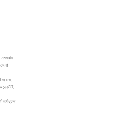
 সমস্যার
 জেলা
য়া হয়েছে
র অনেকটাই
র্মাধ্যক্ষ