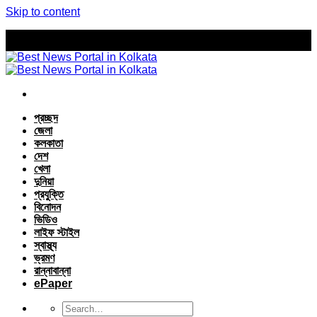
Skip to content
প্রচ্ছদ
জেলা
কলকাতা
দেশ
খেলা
দুনিয়া
প্রযুক্তি
বিনোদন
ভিডিও
লাইফ স্টাইল
স্বাস্থ্য
ভ্রমণ
রান্নাবান্না
ePaper