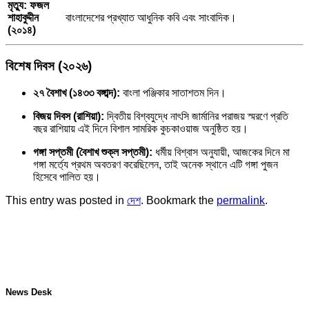
মৃত্যু: ফজল
শাহাবুদ্দীন
বাংলাদেশের প্রখ্যাত আধুনিক কবি এবং সাংবাদিক।
(২০১৪)
বিশেষ দিবস (২০২৬)
২৭ বৈশাখ (১৪৩৩ বঙ্গাব্দ):
বাংলা পঞ্জিকার সাতাশতম দিন।
বিজয় দিবস (রাশিয়া):
দ্বিতীয় বিশ্বযুদ্ধে নাৎসি জার্মানির পরাজয় স্মরণে প্রতি
বছর রাশিয়ায় এই দিনে বিশাল সামরিক কুচকাওয়াজ অনুষ্ঠিত হয়।
গঙ্গা সপ্তমী (বৈশাখ শুক্ল সপ্তমী):
ধর্মীয় বিশ্বাস অনুযায়ী, আজকের দিনে মা
গঙ্গা মর্ত্যে প্রথম অবতরণ করেছিলেন, তাই অনেক স্থানে এটি গঙ্গা পুজন
হিসেবে পালিত হয়।
This entry was posted in
দেশ
. Bookmark the
permalink
.
News Desk