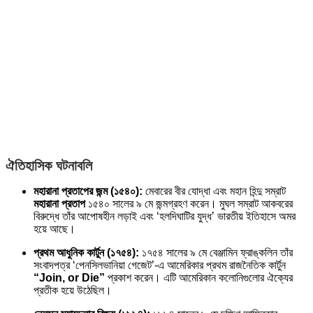
ঐতিহাসিক ঘটনাবলি
মহারানা প্রতাপের জন্ম (১৫৪০):
মেবারের বীর যোদ্ধা এবং মহান হিন্দু সম্রাট
মহারানা প্রতাপ
১৫৪০ সালের ৯ মে জন্মগ্রহণ করেন। মুঘল সম্রাট আকবরের
বিরুদ্ধে তাঁর আপোষহীন লড়াই এবং ‘হলদিঘাটির যুদ্ধ’ ভারতীয় ইতিহাসে অমর
হয়ে আছে।
প্রথম আধুনিক কার্টুন (১৭৫৪):
১৭৫৪ সালের ৯ মে বেঞ্জামিন ফ্রাঙ্কলিন তাঁর
সংবাদপত্র ‘পেনসিলভানিয়া গেজেট’-এ আমেরিকার প্রথম রাজনৈতিক কার্টুন
“Join, or Die”
প্রকাশ করেন। এটি আমেরিকান কলোনিগুলোর ঐক্যের
প্রতীক হয়ে উঠেছিল।