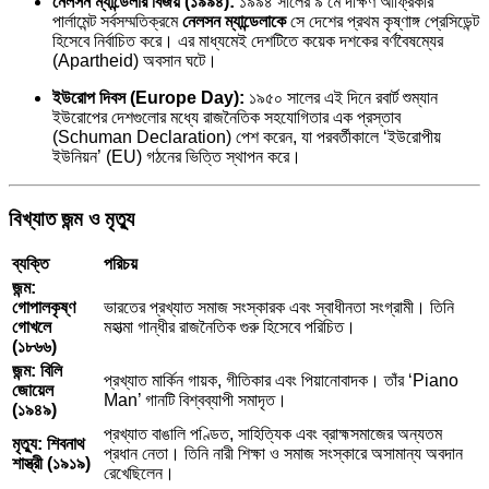
নেলসন ম্যান্ডেলার বিজয় (১৯৯৪):
১৯৯৪ সালের ৯ মে দক্ষিণ আফ্রিকার
পার্লামেন্ট সর্বসম্মতিক্রমে
নেলসন ম্যান্ডেলাকে
সে দেশের প্রথম কৃষ্ণাঙ্গ প্রেসিডেন্ট
হিসেবে নির্বাচিত করে। এর মাধ্যমেই দেশটিতে কয়েক দশকের বর্ণবৈষম্যের
(Apartheid) অবসান ঘটে।
ইউরোপ দিবস (Europe Day):
১৯৫০ সালের এই দিনে রবার্ট শুম্যান
ইউরোপের দেশগুলোর মধ্যে রাজনৈতিক সহযোগিতার এক প্রস্তাব
(Schuman Declaration) পেশ করেন, যা পরবর্তীকালে ‘ইউরোপীয়
ইউনিয়ন’ (EU) গঠনের ভিত্তি স্থাপন করে।
বিখ্যাত জন্ম ও মৃত্যু
ব্যক্তি
পরিচয়
জন্ম:
গোপালকৃষ্ণ
ভারতের প্রখ্যাত সমাজ সংস্কারক এবং স্বাধীনতা সংগ্রামী। তিনি
গোখলে
মহাত্মা গান্ধীর রাজনৈতিক গুরু হিসেবে পরিচিত।
(১৮৬৬)
জন্ম: বিলি
প্রখ্যাত মার্কিন গায়ক, গীতিকার এবং পিয়ানোবাদক। তাঁর ‘Piano
জোয়েল
Man’ গানটি বিশ্বব্যাপী সমাদৃত।
(১৯৪৯)
প্রখ্যাত বাঙালি পণ্ডিত, সাহিত্যিক এবং ব্রাহ্মসমাজের অন্যতম
মৃত্যু: শিবনাথ
প্রধান নেতা। তিনি নারী শিক্ষা ও সমাজ সংস্কারে অসামান্য অবদান
শাস্ত্রী (১৯১৯)
রেখেছিলেন।