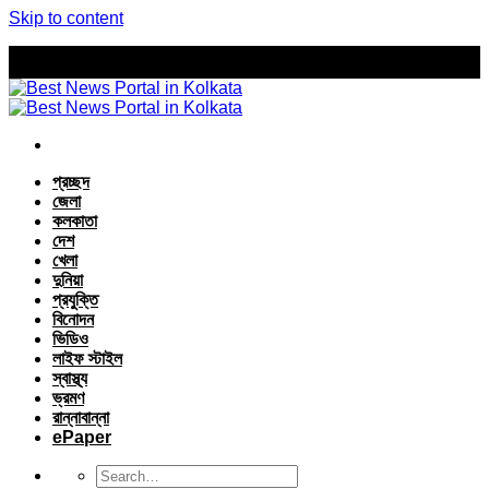
Skip to content
প্রচ্ছদ
জেলা
কলকাতা
দেশ
খেলা
দুনিয়া
প্রযুক্তি
বিনোদন
ভিডিও
লাইফ স্টাইল
স্বাস্থ্য
ভ্রমণ
রান্নাবান্না
ePaper