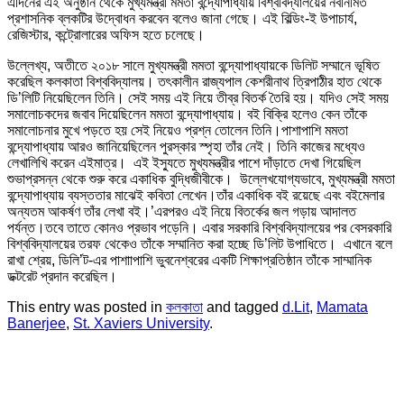
এদিনের এই অনুষ্ঠান থেকে মুখ্যমন্ত্রী মমতা বন্দ্যোপাধ্যায় বিশ্ববিদ্যালয়ের নবনির্মিত
প্রশাসনিক ব্লকটির উদ্বোধন করবেন বলেও জানা গেছে। এই বিল্ডিং-ই উপাচার্য,
রেজিস্টার, কন্ট্রোলারের অফিস হতে চলেছে।
উল্লেখ্য, অতীতে ২০১৮ সালে মুখ্যমন্ত্রী মমতা বন্দ্যোপাধ্যায়কে ডিলিট সম্মানে ভূষিত
করেছিল কলকাতা বিশ্ববিদ্যালয়। তৎকালীন রাজ্যপাল কেশরীনাথ ত্রিপাঠীর হাত থেকে
ডি’লিটি নিয়েছিলেন তিনি। সেই সময় এই নিয়ে তীব্র বিতর্ক তৈরি হয়। যদিও সেই সময়
সমালোচকদের জবাব দিয়েছিলেন মমতা বন্দ্যোপাধ্যায়। বই বিক্রি হলেও কেন তাঁকে
সমালোচনার মুখে পড়তে হয় সেই নিয়েও প্রশ্ন তোলেন তিনি।পাশাপাশি মমতা
বন্দ্যোপাধ্যায় আরও জানিয়েছিলেন পুরস্কার স্পৃহা তাঁর নেই। তিনি কাজের মধ্যেও
লেখালিখি করেন এইমাত্র। এই ইস্যুতে মুখ্যমন্ত্রীর পাশে দাঁড়াতে দেখা গিয়েছিল
শুভাপ্রসন্ন থেকে শুরু করে একাধিক বুদ্ধিজীবীকে। উল্লেখযোগ্যভাবে, মুখ্যমন্ত্রী মমতা
বন্দ্যোপাধ্যায় ব্যস্ততার মাঝেই কবিতা লেখেন।তাঁর একাধিক বই রয়েছে এবং বইমেলার
অন্যতম আকর্ষণ তাঁর লেখা বই।’এরপরও এই নিয়ে বিতর্কের জল গড়ায় আদালত
পর্যন্ত।তবে তাতে কোনও প্রভাব পড়েনি। এবার সরকারি বিশ্ববিদ্যালয়ের পর বেসরকারি
বিশ্ববিদ্যালয়ের তরফ থেকেও তাঁকে সম্মানিত করা হচ্ছে ডি’লিট উপাধিতে। এখানে বলে
রাখা শ্রেয়, ডিলি’ট-এর পাশাাপাশি ভুবনেশ্বরের একটি শিক্ষাপ্রতিষ্ঠান তাঁকে সাম্মানিক
ডক্টরেট প্রদান করেছিল।
This entry was posted in
কলকাতা
and tagged
d.Lit
,
Mamata
Banerjee
,
St. Xaviers University
.