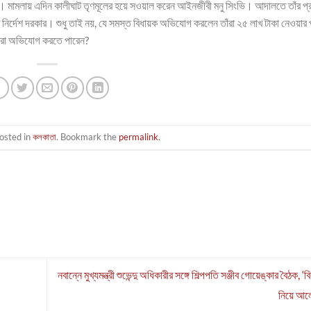
র্টে। মামলায় এদিন কালীঘাট তৃণমূলের হয়ে সওয়াল করেন আইনজীবী মনু সিংভি। আদালতে তাঁর প্র
ের নির্দেশ দরকার। শুধু তাই নয়, যে সমস্ত বিধায়ক অভিযোগ করলেন তাঁরা ২৫ লাখ টাকা নেওয়ার প
করা অভিযোগ করতে পারেন?
osted in
কলকাতা
. Bookmark the
permalink
.
নবান্নে মুখ্যমন্ত্রী শুভেন্দু অধিকারীর সঙ্গে শিল্পপতি সঞ্জীব গোয়েঙ্কার বৈঠক, ‘
নিয়ে আল