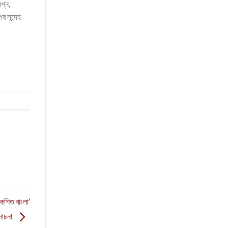
শ্ন,
র সন্দেহ
বিকশিত বাংলা’
োচনা