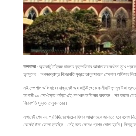
কলকাতা
: অ্যাকাউন্ট ফ্রিজ মামলায় বৃহস্পতিবার আদালতের ভর্ৎসনা মুখে পড়তে
তৃণমূলের। অবসরপ্রাপ্ত বিচারপতি সুব্রত তালুকদারকে স্পেশাল অফিসার নিয়
এই স্পেশাল অফিসারের মাধ্যমেই অ্যাকাউন্ট থেকে কালীঘাট তৃণমূল টাকা তুলতে
আগামী ৩০ সেপ্টেম্বর পর্যন্ত এই স্পেশাল অফিসার থাকবেন। সই করতে যে দু
বিচারপতি সুব্রত তালুকদারের।
এখানেই শেষ নয়, প্রতিদিনের খরচের হিসাব আদালতকে জানাতে হবে বলেও নির্দেশ 
থেকেই টাকা তোলা হয়েছিল। সেই সময় কোনও প্রশ্ন তোলা হয়নি। কিন্তু ফ