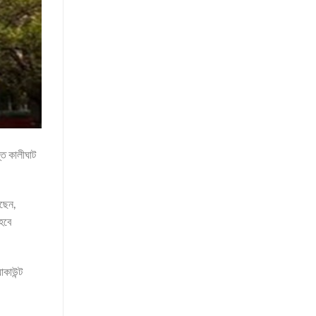
তি কালীঘাট
েছেন,
হবে
াকাউন্ট