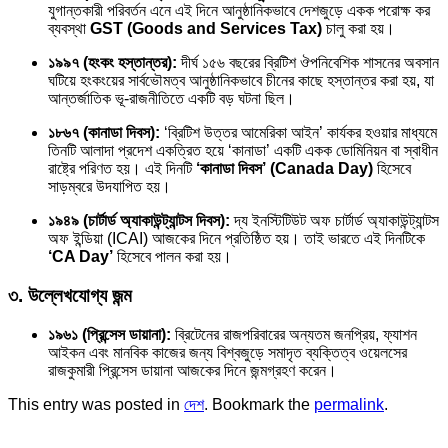
যুগান্তকারী পরিবর্তন এনে এই দিনে আনুষ্ঠানিকভাবে দেশজুড়ে একক পরোক্ষ কর
ব্যবস্থা
GST (Goods and Services Tax)
চালু করা হয়।
১৯৯৭ (হংকং হস্তান্তর):
দীর্ঘ ১৫৬ বছরের ব্রিটিশ ঔপনিবেশিক শাসনের অবসান
ঘটিয়ে হংকংয়ের সার্বভৌমত্ব আনুষ্ঠানিকভাবে চীনের কাছে হস্তান্তর করা হয়, যা
আন্তর্জাতিক ভূ-রাজনীতিতে একটি বড় ঘটনা ছিল।
১৮৬৭ (কানাডা দিবস):
‘ব্রিটিশ উত্তর আমেরিকা আইন’ কার্যকর হওয়ার মাধ্যমে
তিনটি আলাদা প্রদেশ একত্রিত হয়ে ‘কানাডা’ একটি একক ডোমিনিয়ন বা স্বাধীন
রাষ্ট্রে পরিণত হয়। এই দিনটি
‘কানাডা দিবস’ (Canada Day)
হিসেবে
সাড়ম্বরে উদযাপিত হয়।
১৯৪৯ (চার্টার্ড অ্যাকাউন্ট্যান্টস দিবস):
দ্য ইনস্টিটিউট অফ চার্টার্ড অ্যাকাউন্ট্যান্টস
অফ ইন্ডিয়া (ICAI) আজকের দিনে প্রতিষ্ঠিত হয়। তাই ভারতে এই দিনটিকে
‘CA Day’
হিসেবে পালন করা হয়।
৩. উল্লেখযোগ্য জন্ম
১৯৬১ (প্রিন্সেস ডায়ানা):
ব্রিটেনের রাজপরিবারের অন্যতম জনপ্রিয়, ফ্যাশন
আইকন এবং মানবিক কাজের জন্য বিশ্বজুড়ে সমাদৃত ব্যক্তিত্ব ওয়েলসের
রাজকুমারী প্রিন্সেস ডায়ানা আজকের দিনে জন্মগ্রহণ করেন।
This entry was posted in
দেশ
. Bookmark the
permalink
.