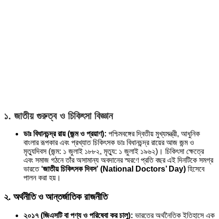
১. জাতীয় গুরুত্ব ও চিকিৎসা বিজ্ঞান
ডাঃ বিধানচন্দ্র রায় (জন্ম ও প্রয়াণ):
পশ্চিমবঙ্গের দ্বিতীয় মুখ্যমন্ত্রী, আধুনিক
বাংলার রূপকার এবং প্রখ্যাত চিকিৎসক ডাঃ বিধানচন্দ্র রায়ের আজ জন্ম ও
মৃত্যুদিবস (জন্ম: ১ জুলাই ১৮৮২, মৃত্যু: ১ জুলাই ১৯৬২)। চিকিৎসা ক্ষেত্রে
এবং সমাজ গঠনে তাঁর অসামান্য অবদানের স্মরণে প্রতি বছর এই দিনটিকে সমগ্র
ভারতে
‘জাতীয় চিকিৎসক দিবস’ (National Doctors’ Day)
হিসেবে
পালন করা হয়।
২. অর্থনীতি ও আন্তর্জাতিক রাজনীতি
২০১৭ (জিএসটি বা পণ্য ও পরিষেবা কর চালু):
ভারতের অর্থনৈতিক ইতিহাসে এক