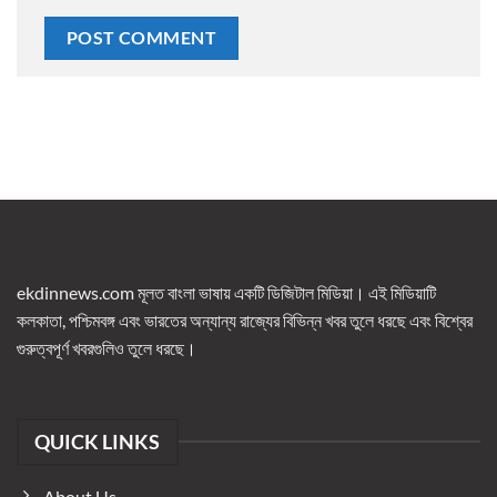
ekdinnews.com মূলত বাংলা ভাষায় একটি ডিজিটাল মিডিয়া। এই মিডিয়াটি
কলকাতা, পশ্চিমবঙ্গ এবং ভারতের অন্যান্য রাজ্যের বিভিন্ন খবর তুলে ধরছে এবং বিশ্বের
গুরুত্বপূর্ণ খবরগুলিও তুলে ধরছে।
QUICK LINKS
About Us