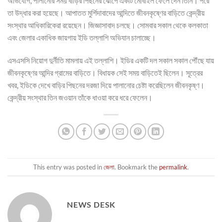
অভিযোগ, পালানোর সময় বাড়ির পিছনের ঝোপে একটি মোবাইল ফেলে দেন তিনি। পরে
তা উদ্ধার করা হয়েছে। আপাতত মুর্শিদাবাদের আন্দিতে জীবনকৃষ্ণের বাড়িতে কেন্দ্রীয়
সংস্থার আধিকারিকেরা রয়েছেন। জিজ্ঞাসাবাদ চলছে। সোমবার সকাল থেকে কলকাতা
এবং জেলার একাধিক জায়গায় ইডি তল্লাশি অভিযান চালাচ্ছে।
এসএসসি নিয়োগ দুর্নীতি মামলায় এই তল্লাশি। ইডির একটি দল সকাল সকাল পৌঁছে যায়
জীবনকৃষ্ণের আন্দির গ্রামের বাড়িতে। বিধায়ক সেই সময় বাড়িতেই ছিলেন। সূত্রের
খবর, ইডিকে দেখে বাড়ির পিছনের দরজা দিয়ে পালানোর চেষ্টা করেছিলেন জীবনকৃষ্ণ।
কেন্দ্রীয় সংস্থার তিন জওয়ান তাঁকে ধাওয়া করে ধরে ফেলেন।
This entry was posted in
জেলা
. Bookmark the
permalink
.
NEWS DESK