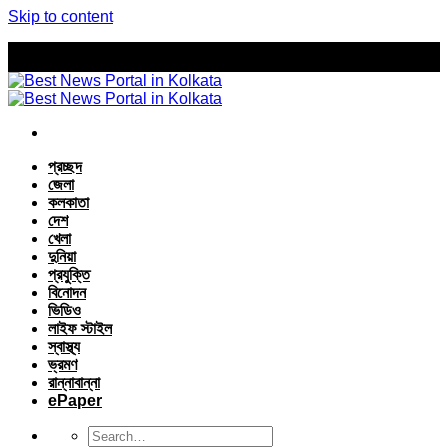
Skip to content
প্রচ্ছদ
জেলা
কলকাতা
দেশ
খেলা
দুনিয়া
প্রযুক্তি
বিনোদন
ভিডিও
লাইফ স্টাইল
স্বাস্থ্য
ভ্রমণ
রান্নাবান্না
ePaper