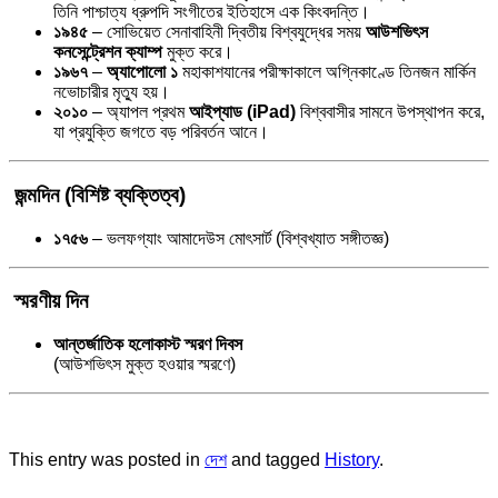
তিনি পাশ্চাত্য ধ্রুপদি সংগীতের ইতিহাসে এক কিংবদন্তি।
১৯৪৫
– সোভিয়েত সেনাবাহিনী দ্বিতীয় বিশ্বযুদ্ধের সময়
আউশভিৎস
কনসেন্ট্রেশন ক্যাম্প
মুক্ত করে।
১৯৬৭
–
অ্যাপোলো ১
মহাকাশযানের পরীক্ষাকালে অগ্নিকাণ্ডে তিনজন মার্কিন
নভোচারীর মৃত্যু হয়।
২০১০
– অ্যাপল প্রথম
আইপ্যাড (iPad)
বিশ্ববাসীর সামনে উপস্থাপন করে,
যা প্রযুক্তি জগতে বড় পরিবর্তন আনে।
জন্মদিন (বিশিষ্ট ব্যক্তিত্ব)
১৭৫৬
– ভলফগ্যাং আমাদেউস মোৎসার্ট (বিশ্বখ্যাত সঙ্গীতজ্ঞ)
স্মরণীয় দিন
আন্তর্জাতিক হলোকাস্ট স্মরণ দিবস
(আউশভিৎস মুক্ত হওয়ার স্মরণে)
This entry was posted in
দেশ
and tagged
History
.