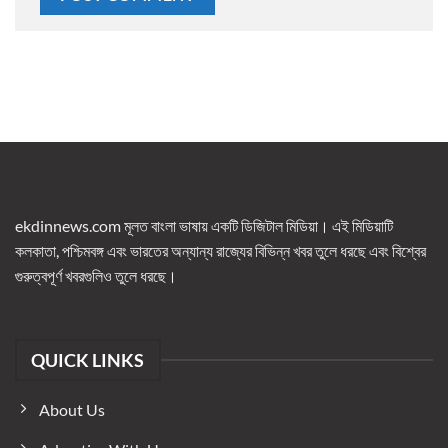
ekdinnews.com মূলত বাংলা ভাষায় একটি ডিজিটাল মিডিয়া। এই মিডিয়াটি
কলকাতা, পশ্চিমবঙ্গ এবং ভারতের অন্যান্য রাজ্যের বিভিন্ন খবর তুলে ধরছে এবং বিশ্বের
গুরুত্বপূর্ণ খবরগুলিও তুলে ধরছে।
QUICK LINKS
About Us