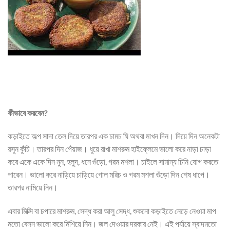
কীভাবে করবেন?
কড়াইতে অল্প সাদা তেল দিয়ে তারপর এক চামচ ঘি অথবা মাখন দিন। দিয়ে দিন অনেকটা
রসুন কুঁচি। তারপর দিন পেঁয়াজ। ধুয়ে রাখা মাশরুম হাইফ্লেমে ভালো করে নাড়া চাড়া
করে একে একে দিন নুন, হলুদ, ধনে গুঁড়ো, গরম মশলা। চাইলে সামান্য চিনি যোগ করতে
পারেন। ভালো করে নাড়িয়ে চাড়িয়ে গোল মরিচ ও গরম মশলা গুঁড়ো দিন শেষ ধাপে।
তারপর নামিয়ে নিন।
এবার মিক্সি বা চপারে মাশরুম, সেদ্ধ করা আলু সেদ্ধ, শুকনো কড়াইতে নেড়ে নেওয়া মাপ
মতো বেসন ভালো করে মিশিয়ে নিন। জল দেওয়ার দরকার নেই। এই পর্যায়ে স্বাদমতো