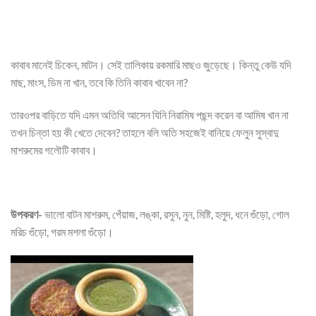
কাবাব মানেই চিকেন, মাটন। সেই তালিকায় রকমারি মাছও জুড়েছে। কিন্তু কেউ যদি
মাছ, মাংস, ডিম না খান, তবে কি তিনি কাবাব খাবেন না?
তারওপর বাড়িতে যদি এমন অতিথি আসেন যিনি নিরামিষ পছন্দ করেন বা আমিষ খান না
তখন চিন্তা হয় কী খেতে দেবেন? তাহলে বলি অতি সহজেই বানিয়ে ফেলুন সুস্বাদু
মাশরুমের গলৌটি কাবাব।
উপকরণ-
ভালো বাটন মাশরুম, পেঁয়াজ, লঙ্কা, রসুন, নুন, মিষ্টি, হলুদ, ধনে গুঁড়ো, গোল
মরিচ গুঁড়ো, গরম মশলা গুঁড়ো।