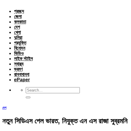
প্রচ্ছদ
জেলা
কলকাতা
দেশ
খেলা
দুনিয়া
প্রযুক্তি
বিনোদন
ভিডিও
লাইফ স্টাইল
স্বাস্থ্য
ভ্রমণ
রান্নাবান্না
ePaper
দেশ
নতুন সিডিএস পেল ভারত, নিযুক্ত এন এস রাজা সুব্রমনি