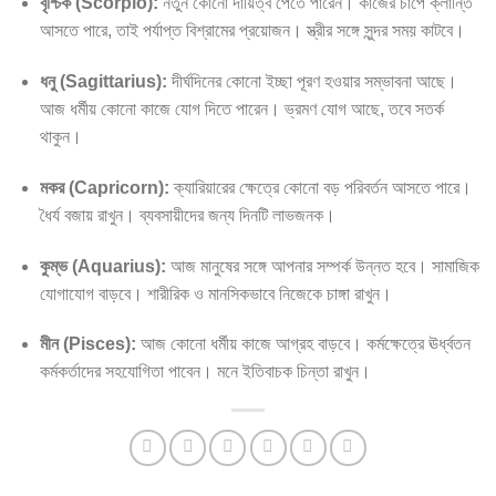
বৃশ্চিক (Scorpio):
নতুন কোনো দায়িত্ব পেতে পারেন। কাজের চাপে ক্লান্তি
আসতে পারে, তাই পর্যাপ্ত বিশ্রামের প্রয়োজন। স্ত্রীর সঙ্গে সুন্দর সময় কাটবে।
ধনু (Sagittarius):
দীর্ঘদিনের কোনো ইচ্ছা পূরণ হওয়ার সম্ভাবনা আছে।
আজ ধর্মীয় কোনো কাজে যোগ দিতে পারেন। ভ্রমণ যোগ আছে, তবে সতর্ক
থাকুন।
মকর (Capricorn):
ক্যারিয়ারের ক্ষেত্রে কোনো বড় পরিবর্তন আসতে পারে।
ধৈর্য বজায় রাখুন। ব্যবসায়ীদের জন্য দিনটি লাভজনক।
কুম্ভ (Aquarius):
আজ মানুষের সঙ্গে আপনার সম্পর্ক উন্নত হবে। সামাজিক
যোগাযোগ বাড়বে। শারীরিক ও মানসিকভাবে নিজেকে চাঙ্গা রাখুন।
মীন (Pisces):
আজ কোনো ধর্মীয় কাজে আগ্রহ বাড়বে। কর্মক্ষেত্রে ঊর্ধ্বতন
কর্মকর্তাদের সহযোগিতা পাবেন। মনে ইতিবাচক চিন্তা রাখুন।