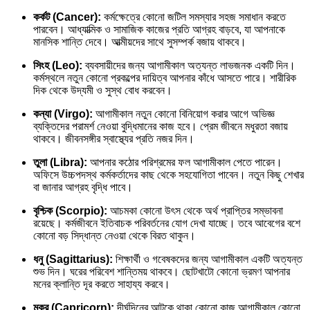
কর্কট (Cancer):
কর্মক্ষেত্রে কোনো জটিল সমস্যার সহজ সমাধান করতে
পারবেন। আধ্যাত্মিক ও সামাজিক কাজের প্রতি আগ্রহ বাড়বে, যা আপনাকে
মানসিক শান্তি দেবে। আত্মীয়দের সাথে সুসম্পর্ক বজায় থাকবে।
সিংহ (Leo):
ব্যবসায়ীদের জন্য আগামীকাল অত্যন্ত লাভজনক একটি দিন।
কর্মস্থলে নতুন কোনো প্রকল্পের দায়িত্ব আপনার কাঁধে আসতে পারে। শারীরিক
দিক থেকে উদ্যমী ও সুস্থ বোধ করবেন।
কন্যা (Virgo):
আগামীকাল নতুন কোনো বিনিয়োগ করার আগে অভিজ্ঞ
ব্যক্তিদের পরামর্শ নেওয়া বুদ্ধিমানের কাজ হবে। প্রেম জীবনে মধুরতা বজায়
থাকবে। জীবনসঙ্গীর স্বাস্থ্যের প্রতি নজর দিন।
তুলা (Libra):
আপনার কঠোর পরিশ্রমের ফল আগামীকাল পেতে পারেন।
অফিসে উচ্চপদস্থ কর্মকর্তাদের কাছ থেকে সহযোগিতা পাবেন। নতুন কিছু শেখার
বা জানার আগ্রহ বৃদ্ধি পাবে।
বৃশ্চিক (Scorpio):
আচমকা কোনো উৎস থেকে অর্থ প্রাপ্তির সম্ভাবনা
রয়েছে। কর্মজীবনে ইতিবাচক পরিবর্তনের যোগ দেখা যাচ্ছে। তবে আবেগের বশে
কোনো বড় সিদ্ধান্ত নেওয়া থেকে বিরত থাকুন।
ধনু (Sagittarius):
শিক্ষার্থী ও গবেষকদের জন্য আগামীকাল একটি অত্যন্ত
শুভ দিন। ঘরের পরিবেশ শান্তিময় থাকবে। ছোটখাটো কোনো ভ্রমণ আপনার
মনের ক্লান্তি দূর করতে সাহায্য করবে।
মকর (Capricorn):
দীর্ঘদিনের আটকে থাকা কোনো কাজ আগামীকাল কোনো