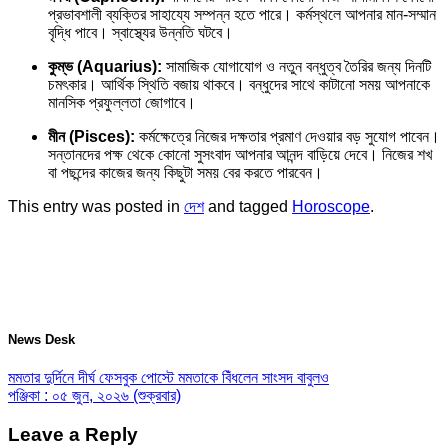
প্রভাবশালী ব্যক্তির সাহায্যে সম্পন্ন হতে পারে। কর্মস্থলে আপনার মান-সম্মান
বৃদ্ধি পাবে। স্বাস্থ্যের উন্নতি ঘটবে।
কুম্ভ (Aquarius):
সামাজিক যোগাযোগ ও নতুন বন্ধুত্ব তৈরির জন্য দিনটি
চমৎকার। আর্থিক স্থিতি বজায় থাকবে। বন্ধুদের সাথে কাটানো সময় আপনাকে
মানসিক প্রফুল্লতা জোগাবে।
মীন (Pisces):
কর্মক্ষেত্রে নিজের দক্ষতার প্রমাণ দেওয়ার বড় সুযোগ পাবেন।
সন্তানদের পক্ষ থেকে কোনো সুসংবাদ আপনার আনন্দ বাড়িয়ে দেবে। নিজের শখ
বা পছন্দের কাজের জন্য কিছুটা সময় বের করতে পারবেন।
This entry was posted in
দেশ
and tagged
Horoscope
.
News Desk
মমতার দুর্দিনে দীর্ঘ ফেসবুক পোস্টে মমতাকে বিঁধলেন সাংসদ বাবুলও
পঞ্জিকা : ০৫ জুন, ২০২৬ (শুক্রবার)
Leave a Reply