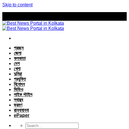
Skip to content
প্রচ্ছদ
জেলা
কলকাতা
দেশ
খেলা
দুনিয়া
প্রযুক্তি
বিনোদন
ভিডিও
লাইফ স্টাইল
স্বাস্থ্য
ভ্রমণ
রান্নাবান্না
ePaper