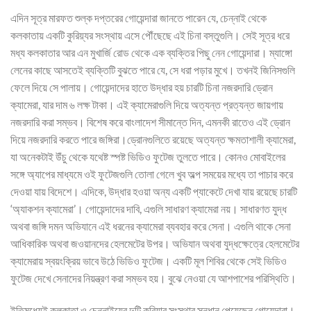
এদিন সূত্র মারফত শুল্ক দপ্তরের গোয়েন্দারা জানতে পারেন যে, চেন্নাই থেকে
কলকাতায় একটি কুরিয়্যর সংস্থায় এসে পৌঁছেছে এই চিনা বস্তুগুলি। সেই সূত্র ধরে
মধ্য কলকাতার আর এন মুখার্জি রোড থেকে এক ব্যক্তির পিছু নেন গোয়েন্দারা। ম্যাঙ্গো
লেনের কাছে আসতেই ব্যক্তিটি বুঝতে পারে যে, সে ধরা পড়ার মুখে। তখনই জিনিসগুলি
ফেলে দিয়ে সে পালায়। গোয়েন্দাদের হাতে উদ্ধার হয় চারটি চিনা নজরদারি ড্রোন
ক্যামেরা, যার দাম ৬ লক্ষ টাকা। এই ক্যামেরাগুলি দিয়ে অত্যন্ত প্রত্যন্ত জায়গায়
নজরদারি করা সম্ভব। বিশেষ করে বাংলাদেশ সীমান্তে দিন, এমনকী রাতেও এই ড্রোন
দিয়ে নজরদারি করতে পারে জঙ্গিরা।ড্রোনগুলিতে রয়েছে অত্যন্ত ক্ষমতাশালী ক্যামেরা,
যা অনেকটাই উঁচু থেকে যথেষ্ট স্পষ্ট ভিডিও ফুটেজ তুলতে পারে। কোনও মোবাইলের
সঙ্গে অ্যাপের মাধ্যমে ওই ফুটেজগুলি তোলা গেলে খুব অল্প সময়ের মধ্যে তা পাচার করে
দেওয়া যায় বিদেশে। এদিকে, উদ্ধার হওয়া অন্য একটি প্যাকেটে দেখা যায় রয়েছে চারটি
‘অ্যাকশন ক্যামেরা’। গোয়েন্দাদের দাবি, এগুলি সাধারণ ক্যামেরা নয়। সাধারণত যুদ্ধ
অথবা জঙ্গি দমন অভিযানে এই ধরনের ক্যামেরা ব্যবহার করে সেনা। এগুলি থাকে সেনা
আধিকারিক অথবা জওয়ানদের হেলমেটের উপর। অভিযান অথবা যুদ্ধক্ষেত্রে হেলমেটের
ক্যামেরায় স্বয়ংক্রিয় ভাবে উঠে ভিডিও ফুটেজ। একটি মূল শিবির থেকে সেই ভিডিও
ফুটেজ দেখে সেনাদের নিয়ন্ত্রণ করা সম্ভব হয়। বুঝে নেওয়া যে আশপাশের পরিস্থিতি।
ইতিমধ্যেই কলকাতা ও চেন্নাইয়ের দুটি কুরিয়ার সংস্থার সন্ধান পেয়েছেন গোয়েন্দারা।