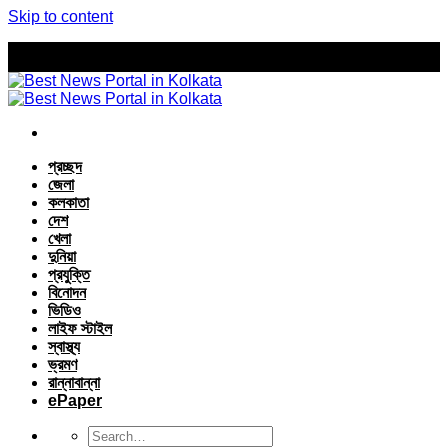
Skip to content
প্রচ্ছদ
জেলা
কলকাতা
দেশ
খেলা
দুনিয়া
প্রযুক্তি
বিনোদন
ভিডিও
লাইফ স্টাইল
স্বাস্থ্য
ভ্রমণ
রান্নাবান্না
ePaper