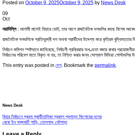
Posted on
October 9, 2025
October 9, 2025
by
News Desk
09
Oct
নয়াদিল্লি
: আগামী মাসেই বিহারে ভোট, তার আগে রাজনৈতিক দলগুলির কাছে বিশেষ আবেদ
রাজনৈতিক দলগুলিকে প্রতিদ্বন্দ্বী দল অথবা প্রার্থীদের উদ্দেশ্য করে কৃত্রিম বুদ্ধিমত্তার
নির্বাচন কমিশন স্পষ্টভাবে জানিয়েছে, নির্বাচনী প্রক্রিয়ার অখণ্ডতা বজায় রাখার প্রয়ো
নির্বাচনের পরিবেশ যাতে বিকৃত না হয়, তা নিশ্চিত করার জন্য সোশ্যাল মিডিয়া পোস্টগুল
This entry was posted in
দেশ
. Bookmark the
permalink
.
News Desk
বিহার নির্বাচনে প্রথম প্রার্থীতালিকা প্রকাশ প্রশান্ত কিশোরের দলের
বেবো ইন সব্যসাচী শাড়ি, তোলপাড় নেটপাড়া
Leave a Reply