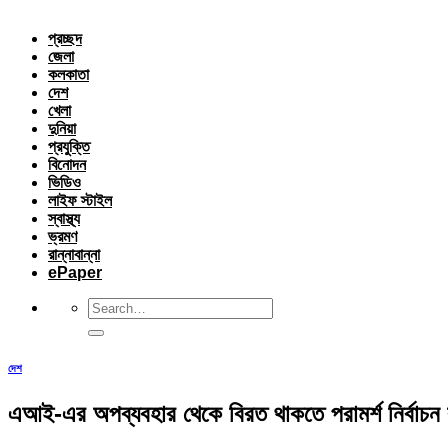
প্রচ্ছদ
জেলা
কলকাতা
দেশ
খেলা
দুনিয়া
প্রযুক্তি
বিনোদন
ভিডিও
লাইফ স্টাইল
স্বাস্থ্য
ভ্রমণ
রান্নাবান্না
ePaper
দেশ
এআই-এর অপব্যবহার থেকে বিরত থাকতে পরামর্শ নির্বাচন