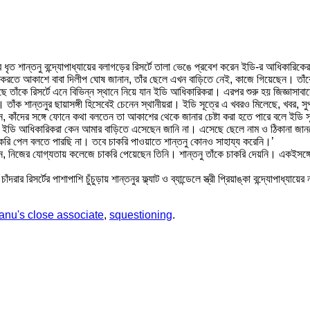
নিবার ধৃত শান্তনু বন্দ্যোপাধ্যায়ের বলাগড়ের রিসর্টে তালা ভেঙে প্রবেশ করেন ইডি-র আধিক
 করতে আকাশে বাবা দিলীপ ঘোষ জানান, তাঁর ছেলে এখন বাড়িতে নেই, কাজে গিয়েছেন। তাঁক
ে তাঁকে রিসর্টে এনে বিভিন্ন স্থানে নিয়ে যান ইডি আধিকারিকরা। এরপর শুরু হয় জিজ্ঞাসাব
 তাঁক শান্তনুর ছায়াসঙ্গী হিসেবেই চেনেন স্থানীয়রা। ইডি সূত্রে এ খবরও মিলেছে, খবর, স
েন, কাঁদের সঙ্গে ফোনে কথা বলতেন তা আকাশের থেকে জানার চেষ্টা করা হতে পারে বলে ইডি 
ডি আধিকারিকরা কেন আমার বাড়িতে এসেছেন জানি না। এসেছে ছেলে নাম ও ঠিকানা জানতে 
করি পেল বলতে পারছি না। তবে চাকরি পাওয়াতে শান্তনু কোনও সাহায্য করেনি।’
জানান, নিজের যোগ্যতায় কলেজে চাকরি পেয়েছেন তিনি। শান্তনু তাঁকে চাকরি দেয়নি। একই
ার রিসর্টের পাশাপাশি চুঁচুড়ায় শান্তনুর ফ্ল্যাট ও ব্যান্ডেলে স্ত্রী প্রিয়াঙ্কা বন্দ্যোপা
anu's close associate
,
squestioning
.