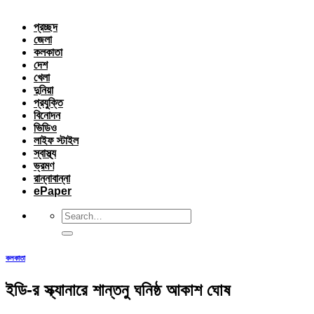
প্রচ্ছদ
জেলা
কলকাতা
দেশ
খেলা
দুনিয়া
প্রযুক্তি
বিনোদন
ভিডিও
লাইফ স্টাইল
স্বাস্থ্য
ভ্রমণ
রান্নাবান্না
ePaper
কলকাতা
ইডি-র স্ক্যানারে শান্তনু ঘনিষ্ঠ আকাশ ঘোষ