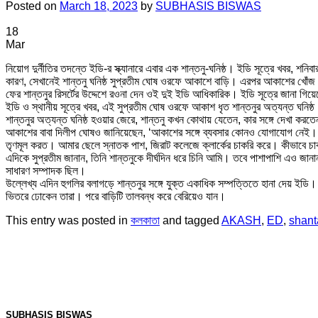
Posted on
March 18, 2023
by
SUBHASIS BISWAS
18
Mar
নিয়োগ দুর্নীতির তদন্তে ইডি-র স্ক্যানারে এবার এক শান্তনু-ঘনিষ্ঠ। ইডি সূত্রে খবর, শ
কারণ, সেখানেই শান্তনু ঘনিষ্ঠ সুপ্রতীম ঘোষ ওরফে আকাশে বাড়ি। এরপর আকাশের খোঁজ
ফের শান্তনুর রিসর্টের উদ্দেশে রওনা দেন ওই দুই ইডি আধিকারিক। ইডি সূত্রে জানা গিয়েছ
ইডি ও স্থানীয় সূত্রে খবর, এই সুপ্রতীম ঘোষ ওরফে আকাশ ধৃত শান্তনুর অত্যন্ত ঘনিষ্ঠ।
শান্তনুর অত্যন্ত ঘনিষ্ঠ হওয়ার জেরে, শান্তনু কখন কোথায় যেতেন, কার সঙ্গে দেখা করত
আকাশের বাবা দিলীপ ঘোষও জানিয়েছেন, ‘আকাশের সঙ্গে ব্যবসার কোনও যোগাযোগ নেই। ই
তৃণমূল করত। আমার ছেলে স্নাতক পাশ, জিরাট কলেজে ক্লার্কের চাকরি করে। কীভাবে চা
এদিকে সুপ্রতীম জানান, তিনি শান্তনুকে দীর্ঘদিন ধরে চিনি আমি। তবে পাশাপাশি এও 
সাধারণ সম্পাদক ছিল।
উল্লেখ্য এদিন হুগলির বলাগড়ে শান্তনুর সঙ্গে যুক্ত একাধিক সম্পত্তিতে হানা দেয় ইডি। চাঁদর
ভিতরে ঢোকেন তারা। পরে বাড়িটি তালবন্ধ করে বেরিয়েও যান।
This entry was posted in
কলকাতা
and tagged
AKASH
,
ED
,
shant
SUBHASIS BISWAS