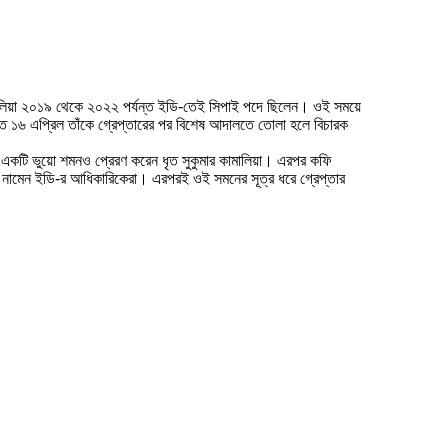
ামালিয়া ২০১৯ থেকে ২০২২ পর্যন্ত ইডি-তেই সিপাই পদে ছিলেন। ওই সময়ে
 ১৬ এপ্রিল তাঁকে গ্রেপ্তারের পর বিশেষ আদালতে তোলা হলে বিচারক
টি ভুয়ো শমনও প্রেরণ করেন ধৃত সুকুমার কামালিয়া। এরপর কফি
নামেন ইডি-র আধিকারিকেরা। এরপরই ওই সমনের সূত্র ধরে গ্রেপ্তার