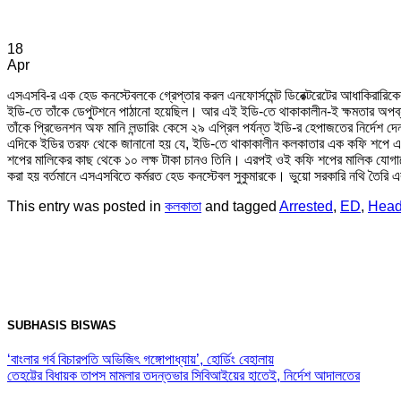
18
Apr
এসএসবি-র এক হেড কনস্টেবলকে গ্রেপ্তার করল এনফোর্সমেন্ট ডিরেক্টরেটের আধাকিরারি
ইডি-তে তাঁকে ডেপুটশনে পাঠানো হয়েছিল। আর এই ইডি-তে থাকাকালীন-ই ক্ষমতার অপব্য
তাঁকে প্রিভেনশন অফ মানি লন্ডারিং কেসে ২৯ এপ্রিল পর্যন্ত ইডি-র হেপাজতের নির্দেশ দ
এদিকে ইডির তরফ থেকে জানানো হয় যে, ইডি-তে থাকাকালীন কলকাতার এক কফি শপে এক
শপের মালিকের কাছ থেকে ১০ লক্ষ টাকা চানও তিনি। এরপই ওই কফি শপের মালিক যোগায
করা হয় বর্তমানে এসএসবিতে কর্মরত হেড কনস্টেবল সুকুমারকে। ভুয়ো সরকারি নথি তৈরি
This entry was posted in
কলকাতা
and tagged
Arrested
,
ED
,
Head
SUBHASIS BISWAS
‘বাংলার গর্ব বিচারপতি অভিজিৎ গঙ্গোপাধ্যায়’, হোর্ডিং বেহালায়
তেহট্টের বিধায়ক তাপস মামলার তদন্তভার সিবিআইয়ের হাতেই, নির্দেশ আদালতের