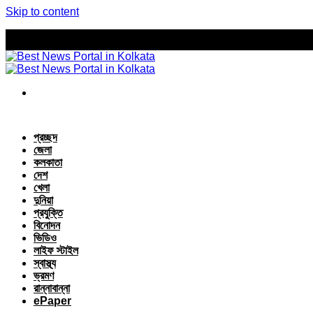
Skip to content
প্রচ্ছদ
জেলা
কলকাতা
দেশ
খেলা
দুনিয়া
প্রযুক্তি
বিনোদন
ভিডিও
লাইফ স্টাইল
স্বাস্থ্য
ভ্রমণ
রান্নাবান্না
ePaper