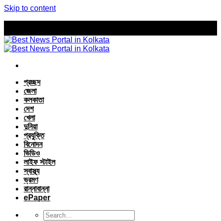
Skip to content
প্রচ্ছদ
জেলা
কলকাতা
দেশ
খেলা
দুনিয়া
প্রযুক্তি
বিনোদন
ভিডিও
লাইফ স্টাইল
স্বাস্থ্য
ভ্রমণ
রান্নাবান্না
ePaper