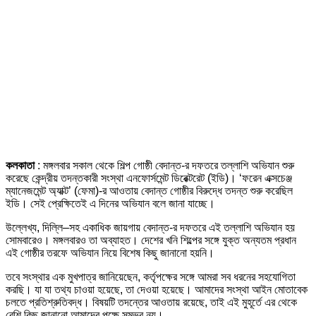
কলকাতা
: মঙ্গলবার সকাল থেকে শিল্প গোষ্ঠী বেদান্ত-র দফতরে তল্লাশি অভিযান শুরু
করেছে কেন্দ্রীয় তদন্তকারী সংস্থা এনফোর্সমেন্ট ডিরেক্টরেট (ইডি)। ‘ফরেন এক্সচেঞ্জ
ম্যানেজমেন্ট অ্যাক্ট’ (ফেমা)-র আওতায় বেদান্ত গোষ্ঠীর বিরুদ্ধে তদন্ত শুরু করেছিল
ইডি। সেই প্রেক্ষিতেই এ দিনের অভিযান বলে জানা যাচ্ছে।
উল্লেখ্য, দিল্লি–সহ একাধিক জায়গায় বেদান্ত-র দফতরে এই তল্লাশি অভিযান হয়
সোমবারেও। মঙ্গলবারও তা অব্যাহত। দেশের খনি শিল্পের সঙ্গে যুক্ত অন্যতম প্রধান
এই গোষ্ঠীর তরফে অভিযান নিয়ে বিশেষ কিছু জানানো হয়নি।
তবে সংস্থার এক মুখপাত্র জানিয়েছেন, কর্তৃপক্ষের সঙ্গে আমরা সব ধরনের সহযোগিতা
করছি। যা যা তথ্য চাওয়া হয়েছে, তা দেওয়া হয়েছে। আমাদের সংস্থা আইন মোতাবেক
চলতে প্রতিশ্রুতিবদ্ধ। বিষয়টি তদন্তের আওতায় রয়েছে, তাই এই মুহূর্তে এর থেকে
বেশি কিছু জানানো আমাদের পক্ষে সম্ভব নয়।