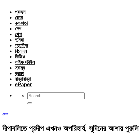
প্রচ্ছদ
জেলা
কলকাতা
দেশ
খেলা
দুনিয়া
প্রযুক্তি
বিনোদন
ভিডিও
লাইফ স্টাইল
স্বাস্থ্য
ভ্রমণ
রান্নাবান্না
ePaper
জেলা
দীপাবলিতে প্রদীপ এখনও অপরিহার্য, সুদিনের আশায় পুরুলিয়া