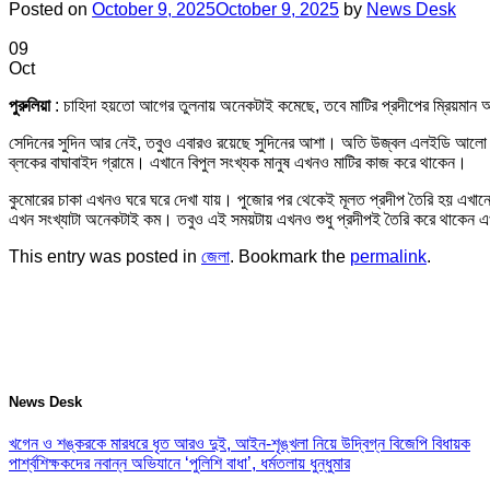
Posted on
October 9, 2025
October 9, 2025
by
News Desk
09
Oct
পুরুলিয়া
: চাহিদা হয়তো আগের তুলনায় অনেকটাই কমেছে, তবে মাটির প্রদীপের ম্রিয়মান
সেদিনের সুদিন আর নেই, তবুও এবারও রয়েছে সুদিনের আশা। অতি উজ্বল এলইডি আলো এ
ব্লকের বাঘাবাইদ গ্রামে। এখানে বিপুল সংখ্যক মানুষ এখনও মাটির কাজ করে থাকেন।
কুমোরের চাকা এখনও ঘরে ঘরে দেখা যায়। পুজোর পর থেকেই মূলত প্রদীপ তৈরি হয় এখান
এখন সংখ্যাটা অনেকটাই কম। তবুও এই সময়টায় এখনও শুধু প্রদীপই তৈরি করে থাকেন এখা
This entry was posted in
জেলা
. Bookmark the
permalink
.
News Desk
খগেন ও শঙ্করকে মারধরে ধৃত আরও দুই, আইন-শৃঙ্খলা নিয়ে উদ্বিগ্ন বিজেপি বিধায়ক
পার্শ্বশিক্ষকদের নবান্ন অভিযানে ‘পুলিশি বাধা’, ধর্মতলায় ধুন্ধুমার