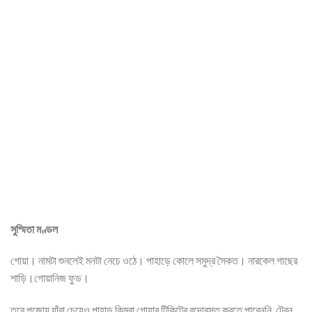
সুস্মিতা মণ্ডল
গোয়া। নামটা শুনলেই মনটা নেচে ওঠে। পাহাড়ে কোলে সমুদ্র সৈকত। নারকেল গাছের
শাড়ি।গোয়ানিজ ফুড।
তবে পুজোয় যাঁরা চেয়েও পাহাড় কিম্বা গোয়ার টিকিটের বন্দোবস্ত করতে পারেননি, ট্রেন