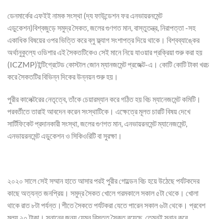
ডেনমার্কের এফইই নামক সংস্থা (দ্য ফাউন্ডেশন ফর এনভায়রনমেন্ট
এডুকেশন)বিশ্বজুড়ে সমুদ্র সৈকত, জলের গুণগত মান, বাস্তুতন্ত্র, নিরাপত্তা -সহ
একাধিক বিষয়ের ওপর ভিত্তি করে ব্লু ফ্ল্যাগ সংশাপত্র দিয়ে থাকে। বিশ্বব্যাঙ্কের
অর্থানুকুল্যে ওডিশার এই সৈকতটিকেও সেই মানে নিয়ে যাওয়ার প্রক্রিয়া শুরু করা হয়
(ICZMP)ইন্টিগ্রেটেড কোস্টাল জোন ম্যানজমেন্ট প্রজেক্ট-এ। কোটি কোটি টাকা খরচ
করে সৈকতটির বিভিন্ন দিকের উন্নয়ন শুরু হয়।
পুরীর কালেক্টরের নেতৃত্বে, তাঁকে চেয়ারম্যান করে গঠিত হয় বিচ ম্যানেজমেন্ট কমিটি।
পরবর্তীতে তারাই আবদেন করেন সংস্থাটিকে। এক্ষেত্রে মূলত চারটি বিষয় দেখে
সার্টিফিকেট প্রদানকারী সংস্থা, জলের গুণগত মান, এনভায়রনমেন্ট ম্যানেজমেন্ট,
এনভায়রনমেন্ট এডুকেশন ও সিকিওরিটি বা সুরক্ষা।
২০২০ সালে সেই সম্মান হাতে আসার পরই পুরীর গোল্ডেন বিচ হয়ে উঠেছে পর্যটকদের
কাছে অত্যন্ত জনপ্রিয়। সমুদ্র সৈকত খোলে গরমকালে সকাল ৫টা থেকে। খোলা
থাকে রাত ৮টা পর্যন্ত।শীতে সৈকতে পর্যটকরা যেতে পারেন সকাল ৬টা থেকে। প্রবেশ
মূল্য ২০ টাকা। স্নানের জন্য যেমন বিস্তৃত সৈকত রয়েছে, তেমনই স্নান করে