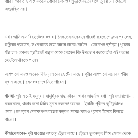
পারি। আর তাই এ সৈকতকে গোয়ার কোনও সমুদ্র সৈকতের সঙ্গে তুলনা টানা মোটেও
অত্যুক্তি নয়।
এবার আসি লাক্সারি হোটেলর কথায়। সৈকতের একেবারে গায়েই রয়েছে গোল্ডেন প্যালেস,
জমিন্দার প্যালেস, মে ফেয়ারের মতো ভালো মানের হোটেল। লোকেশন দুর্দান্ত।পুজোয়
যাঁরা চান একেবার প্রাইভেট বারান্দা থেকে গোল্ডেন বিচ উপভোগ করতে তাঁরা এই ধরনের
হোটেলে থাকতে পারেন।
আশপাশে আরও অনেক বিভিন্ন মানের হোটেল আছে। পুরীর আশপাশে অনেক দর্শনীয়
স্থান আছে। সেসবও দেখে নিতে পারেন।
খাওয়া-
পুরী মানেই সমুদ্র। সামুদ্রিক মাছ, কাঁকড়া খাবার আদর্শ জায়গা।পুরীর ছানাপোড়া,
মদনমোহন, খাজার মতো মিষ্টির সুনাম সকলেই জানেন। ইদানীং পুরীতে কন্টিনেন্টালও
মেলে।জগন্নাথ দেবকে দর্শন করে জগন্নাথ দেবের ভোগও প্রসাদ হিসেবে কিনতে
পারেন।
কীভাবে যাবেন-
পুরী যাওয়ার অসংখ্য ট্রেন আছে। ট্রেনে ভুবনেশ্বর গিয়ে সেখান থেকে