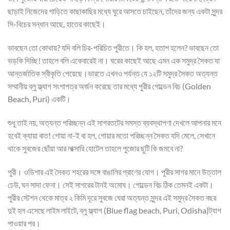
ছাড়াই নিজেদের গাড়িতে কাছাকাছির মধ্যে ঘুরে আসতে চাইছেন, তাঁদের জন্য একটা সুন্দর
সি-বিচের সন্ধান আছে, হাতের কাছেই।
ভাবছেন তো কোথায়? যদি বলি চির-পরিচিত পুরীতে। কি হল, হতাশ হলেন? ভাবছেন তো
ভড়কি দিচ্ছি! তাহলে বলি একেবারেই না। ঘরের কাছেই আছে এমন এক সমুদ্র সৈকত যা
আন্তর্জাতিক স্বীকৃতি পেয়েছে।ভারতে এখনও পর্যন্ত যে ১২টি সমুদ্র সৈকত অত্যন্ত
সম্মানীয় ব্লু ফ্ল্যাগ সংশাপত্র অর্জন করেছে তার মধ্যে পুরীর গোল্ডেন বিচ (Golden
Beach, Puri) একটি।
শুধু তাই নয়, অত্যন্ত পরিচ্ছন্ন এই সাগরতটের সমস্ত ব্যবস্থাপণা দেখলে আপনার মনে
হবেই ক্যায়া বাত! গোয়া না-ই বা হল, গোয়ার মতো পরিচ্ছন্ন সৈকত যদি মেলে, সেখানে
থাকে সুবজের ছোঁয়া আর লাক্সারি হোটেল তাহলে পুজোর ছুটি কি জমবে না?
পুরী। ওডিশার এই সৈকত শহরের সঙ্গে বাঙালির প্রাণের যোগ। পুরীর সাগর মানে উত্তাল
ঢেউ, ঘন সাদা ফেনা। সেই সাগরের টানই অমোঘ। গোল্ডেন বিচ ঠিক তেমনই একটা।
পুরীর স্টেশন থেকে মাত্র ২ কিমি দূরে সুবজে ঘেরা অত্যন্ত সুন্দর এই সমুদ্র সৈকত বছর
দুই হল এসেছে লাইম লাইটে, ব্লু ফ্ল্যাগ (Blue flag beach, Puri, Odisha)ট্যাগ
পাওয়ার পর।