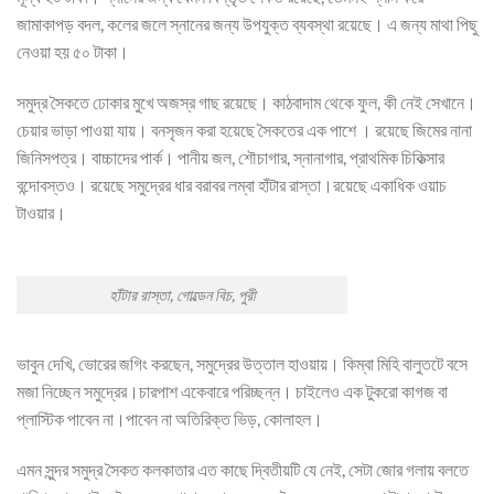
জামাকাপড় বদল, কলের জলে স্নানের জন্য উপযুক্ত ব্যবস্থা রয়েছে। এ জন্য মাথা পিছু
নেওয়া হয় ৫০ টাকা।
সমুদ্র সৈকতে ঢোকার মুখে অজস্র গাছ রয়েছে। কাঠবাদাম থেকে ফুল, কী নেই সেখানে।
চেয়ার ভাড়া পাওয়া যায়। বনসৃজন করা হয়েছে সৈকতের এক পাশে । রয়েছে জিমের নানা
জিনিসপত্র। বাচ্চাদের পার্ক। পানীয় জল, শৌচাগার, স্নানাগার, প্রাথমিক চিকিত্সার
বন্দোবস্তও। রয়েছে সমুদ্রের ধার বরাবর লম্বা হাঁটার রাস্তা।রয়েছে একাধিক ওয়াচ
টাওয়ার।
হাঁটার রাস্তা, গোল্ডেন বিচ, পুরী
ভাবুন দেখি, ভোরের জগিং করছেন, সমুদ্রের উত্তাল হাওয়ায়। কিম্বা মিহি বালুতটে বসে
মজা নিচ্ছেন সমুদ্রের।চারপাশ একেবারে পরিচ্ছন্ন। চাইলেও এক টুকরো কাগজ বা
প্লাস্টিক পাবেন না।পাবেন না অতিরিক্ত ভিড়, কোলাহল।
এমন সুন্দর সমুদ্র সৈকত কলকাতার এত কাছে দ্বিতীয়টি যে নেই, সেটা জোর গলায় বলতে