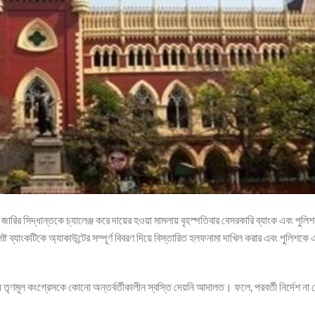
া জারির সিদ্ধান্তকে চ্যালেঞ্জ করে দায়ের হওয়া মামলায় বৃহস্পতিবার বেসরকারি ব্যাংক এবং পুল
ষ্ট ব্যাংকটিকে অ্যাকাউন্টের সম্পূর্ণ বিবরণ দিয়ে বিস্তারিত হলফনামা দাখিল করার এবং পুলিশকে
তৃণমূল কংগ্রেসকে কোনো অন্তর্বর্তীকালীন স্বস্তি দেয়নি আদালত। ফলে, পরবর্তী নির্দেশ না 