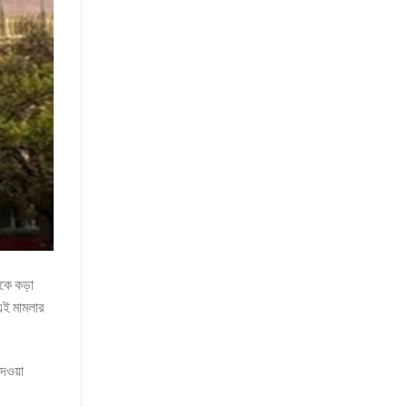
িশকে কড়া
 এই মামলার
দেওয়া