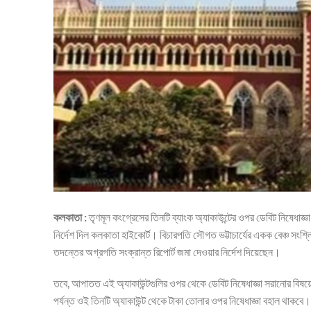
কলকাতা :
তৃণমূল কংগ্রেসের তিনটি ব্যাংক অ্যাকাউন্টের ওপর ডেবিট নিষেধাজ্ঞ
নির্দেশ দিল কলকাতা হাইকোর্ট। বিচারপতি সৌগত ভট্টাচার্যের একক বেঞ্চ সংশ্লি
তদন্তের অগ্রগতি সংক্রান্ত রিপোর্ট জমা দেওয়ার নির্দেশ দিয়েছেন।
তবে, আপাতত এই অ্যাকাউন্টগুলির ওপর থেকে ডেবিট নিষেধাজ্ঞা সরানোর বিষয়ে 
পর্যন্ত ওই তিনটি অ্যাকাউন্ট থেকে টাকা তোলার ওপর নিষেধাজ্ঞা বহাল থাকবে।