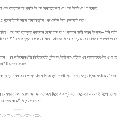
মা এবং তদন্তের অগ্রগতি রিপোর্ট আদালতে জমা দেওয়ার নির্দেশ দেওয়া হয়েছে।
কংগ্রেসের তিনটি ব্যাংক অ্যাকাউন্টের ওপর ডেবিট নিষেধাজ্ঞা জারি করে।
েছিল। প্রথমত, তৃণমূলের প্রাক্তন কোষাধ্যক্ষ তথা প্রাক্তন মন্ত্রী অরূপ বিশ্বাস— যিনি বর্ত
াগরিষ্ঠ গোষ্ঠী”-র সঙ্গে যুক্ত বলে জানা গেছে, তিনি তহবিলের অপব্যবহারের আশঙ্কা প্রকাশ করে 
ান। এই অভিযোগগুলির ভিত্তিতেই পুলিশ সংশ্লিষ্ট ব্যাংকটিকে ওই অ্যাকাউন্টগুলির ওপর ডে
০ কোটি টাকা জমা রয়েছে।
ক বন্দ্যোপাধ্যায়ের নেতৃত্বাধীন তৃণমূলের মূল গোষ্ঠীটি ব্যাংক অ্যাকাউন্ট ফ্রিজ করার এই সিদ্ধ
্রান্ত সমস্ত তথ্য হলফনামার মাধ্যমে জমা দিতে এবং পুলিশকে তদন্তের অগ্রগতি রিপোর্ট পেশ ক
 আদালত পরবর্তী সিদ্ধান্ত নেবে।