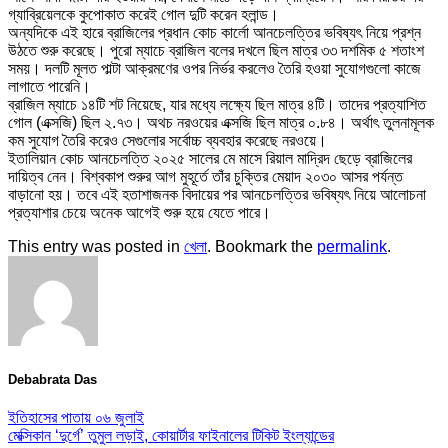
গ্যাব্রিয়েলকে কুপোকাত করেই গোল দুটি করেন হলান্ড।
অন্যদিকে এই হারে ব্রাজিলের প্রধান কোচ কার্লো আনচেলত্তির ভবিষ্যৎ নিয়ে প্রশ্ন
উঠতে শুরু করেছে। পুরো ম্যাচে ব্রাজিল বলের দখলে ছিল মাত্র ৩৩ দশমিক ৫ শতাংশ
সময়। দলটি মূলত পাল্টা আক্রমণের ওপর নির্ভর করলেও তৈরি হওয়া সুযোগগুলো কাজে
লাগাতে পারেনি।
ব্রাজিল ম্যাচে ১৪টি শট নিয়েছে, যার মধ্যে লক্ষ্যে ছিল মাত্র ৪টি। তাদের প্রত্যাশিত
গোল (এক্সজি) ছিল ২.৭৩। অথচ নরওয়ের এক্সজি ছিল মাত্র ০.৮৪। অর্থাৎ তুলনামূলক
কম সুযোগ তৈরি করেও সেগুলোর সর্বোচ্চ ব্যবহার করেছে নরওয়ে।
ইতালিয়ান কোচ আনচেলত্তি ২০২৫ সালের মে মাসে রিয়াল মাদ্রিদ ছেড়ে ব্রাজিলের
দায়িত্ব নেন। বিশ্বকাপ শুরুর আগ মুহূর্তে তাঁর চুক্তির মেয়াদ ২০৩০ আসর পর্যন্ত
বাড়ানো হয়। তবে এই হতাশাজনক বিদায়ের পর আনচেলত্তির ভবিষ্যৎ নিয়ে আলোচনা
প্রত্যাশার চেয়ে অনেক আগেই শুরু হয়ে যেতে পারে।
This entry was posted in
খেলা
. Bookmark the
permalink
.
Debabrata Das
ইতিহাসের পাতায় ০৬ জুলাই
মেক্সিকান ‘দুর্গে’ তুমুল লড়াই, কোয়ার্টার ফাইনালের টিকিট ইংল্যান্ডের