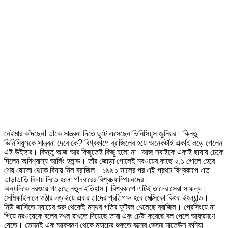
নেইমার কাঁদছেন! তাঁকে সান্ত্বনা দিতে ছুটে এসেছেন ভিনিসিয়ুস জুনিয়র। কিন্তু
ভিনিসিয়ুসকে সান্ত্বনা দেবে কে? বিশ্বকাপে ব্রাজিলের হয়ে অনেকটাই একাই লড়ে গেলেন
এই উইঙ্গার। কিন্তু আজ আর কিছুতেই কিছু হলো না।আজ সবাইকে একাই ছায়ায় ঢেকে
দিলেন অবিশ্বাস্য আর্লিং হলান্ড। তাঁর জোড়া গোলেই নরওয়ের কাছে ২,১ গোলে হেরে
শেষ ষোলো থেকে বিদায় নিল ব্রাজিল। ১৯৯০ সালের পর এই প্রথম বিশ্বকাপে এত
তাড়াতাড়ি বিদায় নিতে হলো পাঁচবারের বিশ্বচ্যাম্পিয়নদের।
অন্যদিকে নরওয়ে গড়েছে নতুন ইতিহাস। বিশ্বকাপে এটিই তাদের সেরা সাফল্য।
সেমিফাইনালে ওঠার লড়াইয়ে এবার তাদের প্রতিপক্ষ হবে মেক্সিকো কিংবা ইংল্যান্ড।
নিউ জার্সিতে ম্যাচের শুরু থেকেই মন্থর গতির ফুটবল খেলেছে ব্রাজিল। প্রেসিংয়ে না
গিয়ে নরওয়েকে বলের দখল রাখতে দিয়েছে তারা এবং চেষ্টা করেছে বল পেলে আক্রমণে
যেতে। তেমনই এক আক্রমণ থেকে ম্যাচের শুরুতে বক্সের ভেতর মাতেউস কুনিয়া