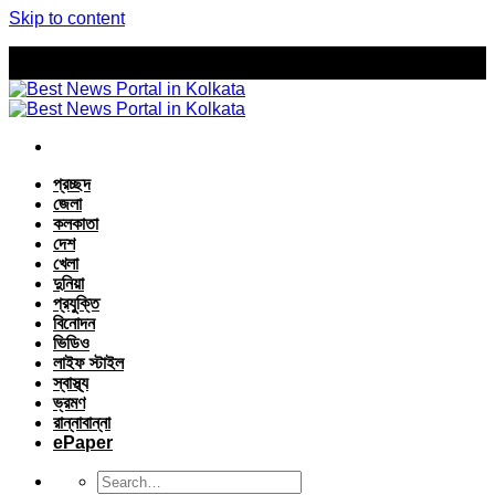
Skip to content
প্রচ্ছদ
জেলা
কলকাতা
দেশ
খেলা
দুনিয়া
প্রযুক্তি
বিনোদন
ভিডিও
লাইফ স্টাইল
স্বাস্থ্য
ভ্রমণ
রান্নাবান্না
ePaper