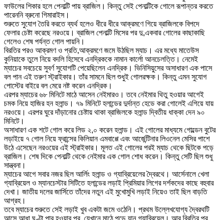
ফাউলের শিকার হলে পেনাল্টি পায় ব্রাজিল। কিন্তু সেই পেনাল্টিকে গোলে রূপান্তর করতে
পারেননি ব্রুনো গিমারাইস।
শুরুতে সুযোগ তৈরি করতে ব্যর্থ হলেও ধীরে ধীরে আক্রমণে গিয়ে ব্রাজিলকে বিপদে
ফেলার চেষ্টা করেছে নরওয়ে। ব্রাজিল পেনাল্টি মিসের পর দু,একবার গোলের কাছাকাছি
গেলেও শেষ পর্যন্ত গোল পায়নি।
বিরতির পরও আক্রমণ ও প্রতি,আক্রমণে জমে উঠছিল ম্যাচ। এর মধ্যে মাতেউস
কুনিয়াকে তুলে নিয়ে বদলি হিসেবে এনদ্রিককে নামান কার্লো আনচেলত্তি। নেমেই
ম্যাচের সবচেয়ে সুবর্ণ সুযোগটি পেয়েছিলেন এনদ্রিক। ভিনিসিয়ুসের অসাধারণ এক পাসে
বল পান এই তরুণ স্ট্রাইকার। তাঁর সামনে ছিল শুধুই গোলরক্ষক। কিন্তু এমন সুযোগ
পোস্টের বাইরে বল মেরে নষ্ট করেন এনদ্রিক।
এরপর ম্যাচের ৬৮ মিনিটে মাঠে আসেন নেইমারও। তবে নেইমার থিতু হওয়ার আগেই
চমক নিয়ে হাজির হন হলান্ড। ৭৯ মিনিটে হলান্ডের দুর্দান্ত হেডে করা গোলেই এগিয়ে যায়
নরওয়ে। এরপর ঘুরে দাঁড়ানোর চেষ্টায় থাকা ব্রাজিলকে হলান্ড দ্বিতীয় ধাক্কা দেন ৯০
মিনিটে।
অসাধারণ এক শটে গোল করে লিড ২,০ করেন হলান্ড। এই গোলের মাধ্যমে গোল্ডেন বুটের
লড়াইয়ে ৭ গোল নিয়ে ফ্রান্সের কিলিয়ান এমবাপ্পে এবং আর্জেন্টিনার লিওনেল মেসির পাশে
উঠে এসেছেন নরওয়ের এই স্ট্রাইকার। মূলত এই গোলের পরই ম্যাচ থেকে ছিটকে পড়ে
ব্রাজিল। শেষ দিকে পেনাল্টি থেকে নেইমার এক গোল শোধ করেন। কিন্তু সেটি ছিল শুধু
সান্ত্বনা।
ম্যাচের আগে সবার নজর ছিল আর্লিং হলান্ড ও গ্যাব্রিয়েলের দ্বৈরথে। আর্সেনালে খেলা
গ্যাব্রিয়েল ও ম্যানচেস্টার সিটিতে হলান্ডের লড়াই প্রিমিয়ার লিগের দর্শকদের কাছে বহুবার
দেখা। জাতীয় দলের জার্সিতে তাঁদের নতুন এই মুখোমুখি লড়াই নিয়েও তাই ছিল বাড়তি
আগ্রহ।
তবে ম্যাচের শুরুতে সেই লড়াই খুব একটা জমে ওঠেনি। প্রথম উল্লেখযোগ্য দ্বৈরথটি
আসে আধা ঘণ্টা পার হওয়ার পর, যেখানে মাঠে পড়ে যান গ্যাব্রিয়েল। আর বিরতির পর