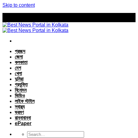
Skip to content
প্রচ্ছদ
জেলা
কলকাতা
দেশ
খেলা
দুনিয়া
প্রযুক্তি
বিনোদন
ভিডিও
লাইফ স্টাইল
স্বাস্থ্য
ভ্রমণ
রান্নাবান্না
ePaper