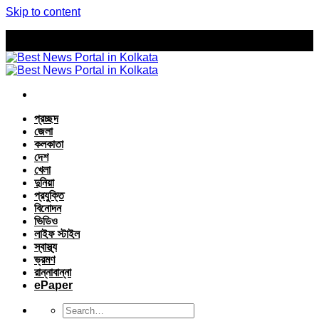
Skip to content
প্রচ্ছদ
জেলা
কলকাতা
দেশ
খেলা
দুনিয়া
প্রযুক্তি
বিনোদন
ভিডিও
লাইফ স্টাইল
স্বাস্থ্য
ভ্রমণ
রান্নাবান্না
ePaper