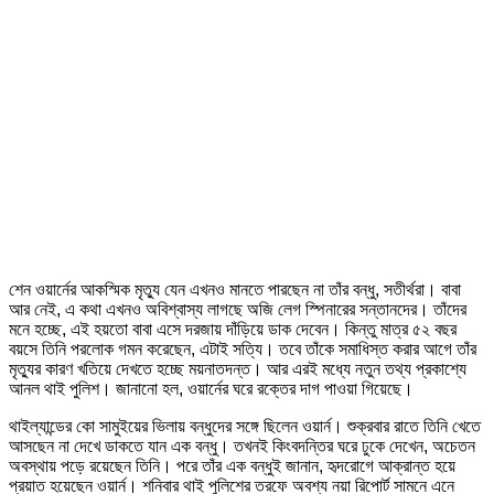
শেন ওয়ার্নের আকস্মিক মৃত্যু যেন এখনও মানতে পারছেন না তাঁর বন্ধু, সতীর্থরা। বাবা
আর নেই, এ কথা এখনও অবিশ্বাস্য লাগছে অজি লেগ স্পিনারের সন্তানদের। তাঁদের
মনে হচ্ছে, এই হয়তো বাবা এসে দরজায় দাঁড়িয়ে ডাক দেবেন। কিন্তু মাত্র ৫২ বছর
বয়সে তিনি পরলোক গমন করেছেন, এটাই সত্যি। তবে তাঁকে সমাধিস্ত করার আগে তাঁর
মৃত্যুর কারণ খতিয়ে দেখতে হচ্ছে ময়নাতদন্ত। আর এরই মধ্যে নতুন তথ্য প্রকাশ্যে
আনল থাই পুলিশ। জানানো হল, ওয়ার্নের ঘরে রক্তের দাগ পাওয়া গিয়েছে।
থাইল্যান্ডের কো সামুইয়ের ভিলায় বন্ধুদের সঙ্গে ছিলেন ওয়ার্ন। শুক্রবার রাতে তিনি খেতে
আসছেন না দেখে ডাকতে যান এক বন্ধু। তখনই কিংবদন্তির ঘরে ঢুকে দেখেন, অচেতন
অবস্থায় পড়ে রয়েছেন তিনি। পরে তাঁর এক বন্ধুই জানান, হৃদরোগে আক্রান্ত হয়ে
প্রয়াত হয়েছেন ওয়ার্ন। শনিবার থাই পুলিশের তরফে অবশ্য নয়া রিপোর্ট সামনে এনে