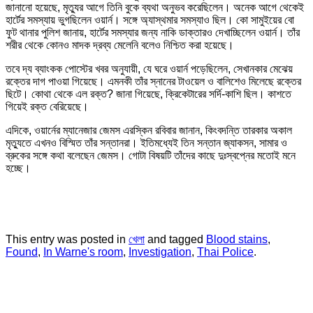
জানানো হয়েছে, মৃত্যুর আগে তিনি বুকে ব্যথা অনুভব করেছিলেন। অনেক আগে থেকেই
হার্টের সমস্যায় ভুগছিলেন ওয়ার্ন। সঙ্গে অ্যাস্থমার সমস্যাও ছিল। কো সামুইয়ের বো
ফুট থানার পুলিশ জানায়, হার্টের সমস্যার জন্য নাকি ডাক্তারও দেখাচ্ছিলেন ওয়ার্ন। তাঁর
শরীর থেকে কোনও মাদক দ্রব্য মেলেনি বলেও নিশ্চিত করা হয়েছে।
তবে দ্য ব্যাংকক পোস্টের খবর অনুযায়ী, যে ঘরে ওয়ার্ন পড়েছিলেন, সেখানকার মেঝেয়
রক্তের দাগ পাওয়া গিয়েছে। এমনকী তাঁর স্নানের টাওয়েল ও বালিশেও মিলেছে রক্তের
ছিটে। কোথা থেকে এল রক্ত? জানা গিয়েছে, ক্রিকেটারের সর্দি-কাশি ছিল। কাশতে
গিয়েই রক্ত বেরিয়েছে।
এদিকে, ওয়ার্নের ম্যানেজার জেমস এরস্কিন রবিবার জানান, কিংবদন্তি তারকার অকাল
মৃত্যুতে এখনও বিস্মিত তাঁর সন্তানরা। ইতিমধ্যেই তিন সন্তান জ্যাকসন, সামার ও
ব্রুকের সঙ্গে কথা বলেছেন জেমস। গোটা বিষয়টি তাঁদের কাছে দুঃস্বপ্নের মতোই মনে
হচ্ছে।
This entry was posted in
খেলা
and tagged
Blood stains
,
Found
,
In Warne's room
,
Investigation
,
Thai Police
.